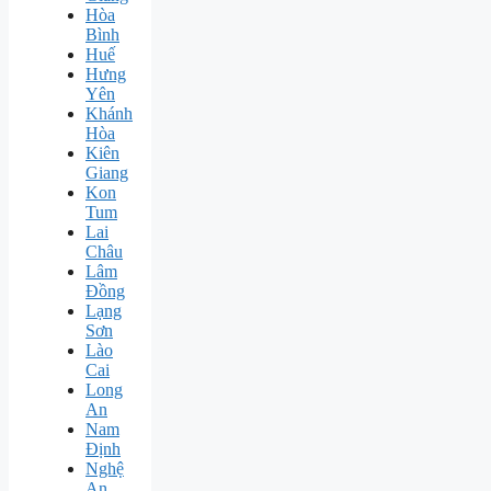
Hòa
Bình
Huế
Hưng
Yên
Khánh
Hòa
Kiên
Giang
Kon
Tum
Lai
Châu
Lâm
Đồng
Lạng
Sơn
Lào
Cai
Long
An
Nam
Định
Nghệ
An