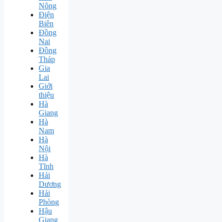
Nông
Điện
Biên
Đồng
Nai
Đồng
Tháp
Gia
Lai
Giới
thiệu
Hà
Giang
Hà
Nam
Hà
Nội
Hà
Tĩnh
Hải
Dương
Hải
Phòng
Hậu
Giang