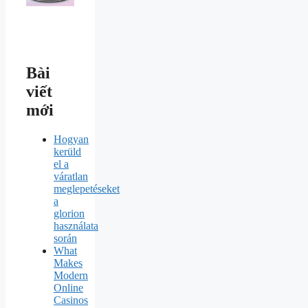
Bài
viết
mới
Hogyan
kerüld
el a
váratlan
meglepetéseket
a
glorion
használata
során
What
Makes
Modern
Online
Casinos