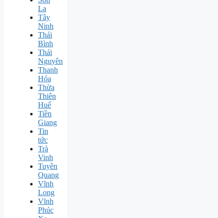
La
Tây
Ninh
Thái
Bình
Thái
Nguyên
Thanh
Hóa
Thừa
Thiên
Huế
Tiền
Giang
Tin
tức
Trà
Vinh
Tuyên
Quang
Vĩnh
Long
Vĩnh
Phúc