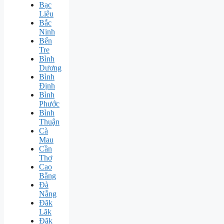
Bạc
Liêu
Bắc
Ninh
Bến
Tre
Bình
Dương
Bình
Định
Bình
Phước
Bình
Thuận
Cà
Mau
Cần
Thơ
Cao
Bằng
Đà
Nẵng
Đăk
Lăk
Đăk