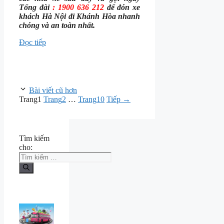
Tổng đài
: 1900 636 212
để đón xe
khách Hà Nội đi Khánh Hòa nhanh
chóng và an toàn nhất.
Đọc tiếp
Bài viết cũ hơn
Trang
1
Trang
2
…
Trang
10
Tiếp
→
Tìm kiếm
cho: