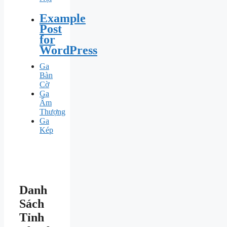
Example
Post
for
WordPress
Ga
Bàn
Cờ
Ga
Ấm
Thượng
Ga
Kép
Danh
Sách
Tỉnh