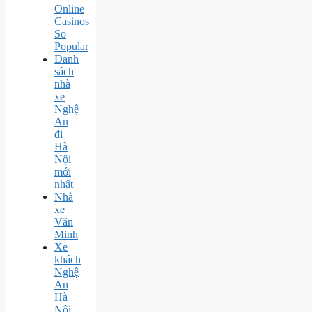
Online
Casinos
So
Popular
Danh
sách
nhà
xe
Nghệ
An
đi
Hà
Nội
mới
nhất
Nhà
xe
Văn
Minh
Xe
khách
Nghệ
An
Hà
Nội