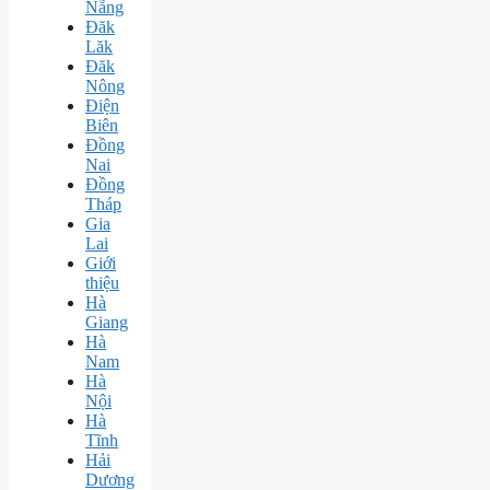
Nẵng
Đăk
Lăk
Đăk
Nông
Điện
Biên
Đồng
Nai
Đồng
Tháp
Gia
Lai
Giới
thiệu
Hà
Giang
Hà
Nam
Hà
Nội
Hà
Tĩnh
Hải
Dương