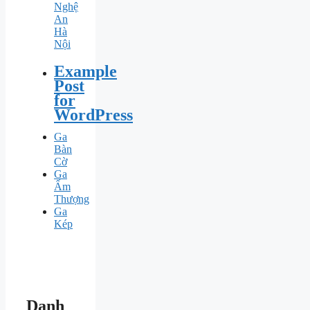
Nghệ
An
Hà
Nội
Example
Post
for
WordPress
Ga
Bàn
Cờ
Ga
Ấm
Thượng
Ga
Kép
Danh