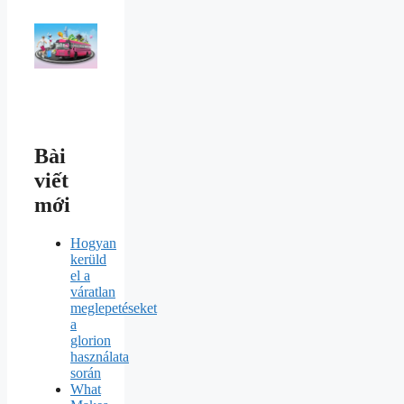
Bài
viết
mới
Hogyan
kerüld
el a
váratlan
meglepetéseket
a
glorion
használata
során
What