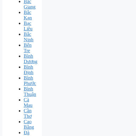
Bắc
Giang
Bắc
Kạn
Bạc
Liêu
Bắc
Ninh
Bến
Tre
Bình
Dương
Bình
Định
Bình
Phước
Bình
Thuận
Cà
Mau
Cần
Thơ
Cao
Bằng
Đà