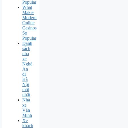
Popular
What
Makes
Modern
Online
Casinos
So
Popular
Danh
sách
nhà
xe
Nghệ
An
đi
Hà
Nội
mới
nhất
Nhà
xe
Văn
Minh
Xe
khách