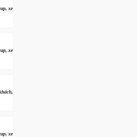
ap, xe
ap, xe
khách,
ap, xe