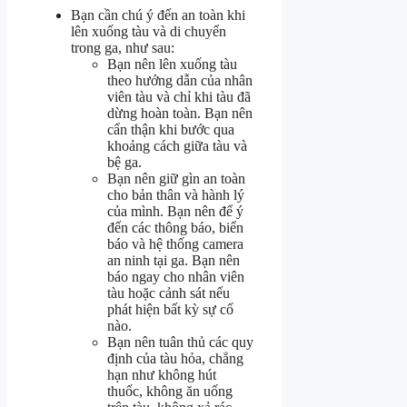
Bạn cần chú ý đến an toàn khi
lên xuống tàu và di chuyển
trong ga, như sau:
Bạn nên lên xuống tàu
theo hướng dẫn của nhân
viên tàu và chỉ khi tàu đã
dừng hoàn toàn. Bạn nên
cẩn thận khi bước qua
khoảng cách giữa tàu và
bệ ga.
Bạn nên giữ gìn an toàn
cho bản thân và hành lý
của mình. Bạn nên để ý
đến các thông báo, biển
báo và hệ thống camera
an ninh tại ga. Bạn nên
báo ngay cho nhân viên
tàu hoặc cảnh sát nếu
phát hiện bất kỳ sự cố
nào.
Bạn nên tuân thủ các quy
định của tàu hỏa, chẳng
hạn như không hút
thuốc, không ăn uống