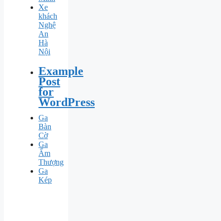
Xe
khách
Nghệ
An
Hà
Nội
Example
Post
for
WordPress
Ga
Bàn
Cờ
Ga
Ấm
Thượng
Ga
Kép