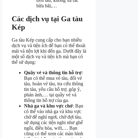
trên tàu, không xả rác
bừa bãi,…
Các dịch vụ tại Ga tàu
Kép
Ga tàu Kép cung cấp cho bạn nhiều
dịch vụ và tiện ích để bạn có thể thoải
mái và tiện lợi khi đến ga. Dưới đây là
một số dịch vụ và tiện ích mà bạn có
thể sử dụng:
Quầy vé và thông tin hỗ trợ
:
Bạn có thể mua vé tàu, đổi vé
tàu, hoàn vé tàu, tra cứu thông
tin tàu, yêu cầu hỗ trợ, góp ý,
phản ánh,… tại quầy vé và
thông tin hỗ trợ của ga.
Nhà ga và khu vực chờ
: Bạn
có thể vào nhà ga và khu vực
chờ để nghỉ ngơi, chờ đợi tàu,
sử dụng các tiện nghi như ghế
ngồi, điều hòa, wifi,… Bạn
cũng có thể xem các màn hình