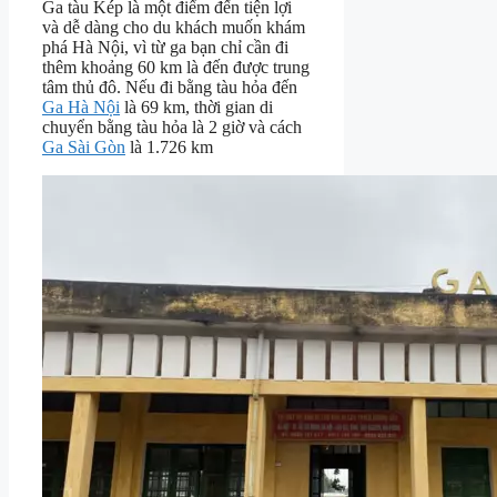
Ga tàu Kép là một điểm đến tiện lợi
và dễ dàng cho du khách muốn khám
phá Hà Nội, vì từ ga bạn chỉ cần đi
thêm khoảng 60 km là đến được trung
tâm thủ đô. Nếu đi bằng tàu hỏa đến
Ga Hà Nội
là 69 km, thời gian di
chuyển bằng tàu hỏa là 2 giờ và cách
Ga Sài Gòn
là 1.726 km