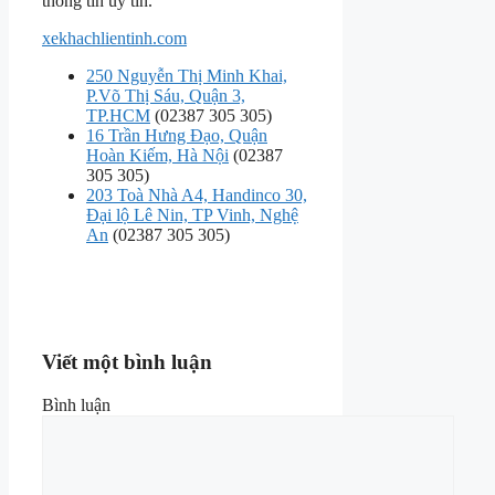
thông tin uy tín.
xekhachlientinh.com
250 Nguyễn Thị Minh Khai,
P.Võ Thị Sáu, Quận 3,
TP.HCM
(02387 305 305)
16 Trần Hưng Đạo, Quận
Hoàn Kiếm, Hà Nội
(02387
305 305)
203 Toà Nhà A4, Handinco 30,
Đại lộ Lê Nin, TP Vinh, Nghệ
An
(02387 305 305)
Viết một bình luận
Bình luận