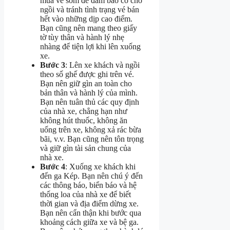
mua vé sớm để đảm bảo có chỗ
ngồi và tránh tình trạng vé bán
hết vào những dịp cao điểm.
Bạn cũng nên mang theo giấy
tờ tùy thân và hành lý nhẹ
nhàng để tiện lợi khi lên xuống
xe.
Bước 3
: Lên xe khách và ngồi
theo số ghế được ghi trên vé.
Bạn nên giữ gìn an toàn cho
bản thân và hành lý của mình.
Bạn nên tuân thủ các quy định
của nhà xe, chẳng hạn như
không hút thuốc, không ăn
uống trên xe, không xả rác bừa
bãi, v.v. Bạn cũng nên tôn trọng
và giữ gìn tài sản chung của
nhà xe.
Bước 4
: Xuống xe khách khi
đến ga Kép. Bạn nên chú ý đến
các thông báo, biển báo và hệ
thống loa của nhà xe để biết
thời gian và địa điểm dừng xe.
Bạn nên cẩn thận khi bước qua
khoảng cách giữa xe và bệ ga.