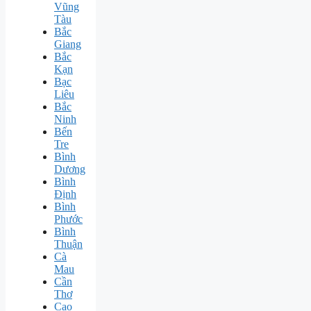
Vũng
Tàu
Bắc
Giang
Bắc
Kạn
Bạc
Liêu
Bắc
Ninh
Bến
Tre
Bình
Dương
Bình
Định
Bình
Phước
Bình
Thuận
Cà
Mau
Cần
Thơ
Cao