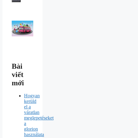
Bài
viết
mới
Hogyan
kerüld
el a
váratlan
meglepetéseket
a
glorion
használata