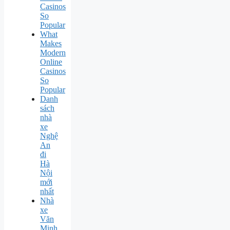
Casinos
So
Popular
What
Makes
Modern
Online
Casinos
So
Popular
Danh
sách
nhà
xe
Nghệ
An
đi
Hà
Nội
mới
nhất
Nhà
xe
Văn
Minh