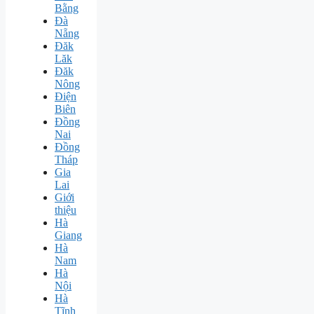
Bằng
Đà
Nẵng
Đăk
Lăk
Đăk
Nông
Điện
Biên
Đồng
Nai
Đồng
Tháp
Gia
Lai
Giới
thiệu
Hà
Giang
Hà
Nam
Hà
Nội
Hà
Tĩnh