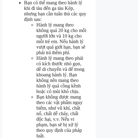
Bạn có thể mang theo hành lý
khi đi tàu đến ga tàu Kép,
nhưng bạn cần tuân thủ các quy
định sau:
Hành lý mang theo
không quá 20 kg cho mỗi
người lớn và 10 kg cho
mỗi trẻ em. Nếu hành lý
vượt quá giới hạn, bạn sẽ
phải trả thêm phí.
Hành lý mang theo phải
có kích thước nhỏ gọn,
dễ di chuyển và để trong
khoang hành lý. Bạn
không nên mang theo
hành lý quá cồng kềnh
hoặc có mùi khó chịu.
Bạn không được mang
theo các vật phẩm nguy
hiểm, như vũ khí, chất
nổ, chất dễ cháy, chất
độc hại, v.v. Nếu vi
phạm, bạn sẽ bị xử lý
theo quy định của pháp
luật.