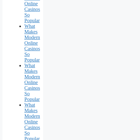
Online
Casinos
So
Popular
What
Makes
Modern
Online
Casinos
So
Popular
What
Makes
Modern
Online
Casinos
So
Popular
What
Makes
Modern
Online
Casinos
So
Popular