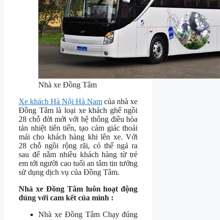
Nhà xe Đồng Tâm
Xe khách Hà Nội Hà Nam
của nhà xe
Đồng Tâm là loại xe khách ghế ngồi
28 chỗ đời mới với hệ thống điều hòa
tản nhiệt tiên tiến, tạo cảm giác thoải
mái cho khách hàng khi lên xe. Với
28 chỗ ngồi rộng rãi, có thể ngả ra
sau để nằm nhiều khách hàng từ trẻ
em tới người cao tuổi an tâm tin tưởng
sử dụng dịch vụ của Đồng Tâm.
Nhà xe Đồng Tâm luôn hoạt động
đúng với cam kết của mình :
Nhà xe Đồng Tâm
Chạy đúng