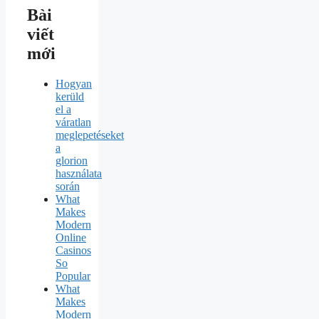
Bài
viết
mới
Hogyan
kerüld
el a
váratlan
meglepetéseket
a
glorion
használata
során
What
Makes
Modern
Online
Casinos
So
Popular
What
Makes
Modern