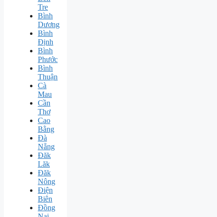
Tre
Bình
Dương
Bình
Định
Bình
Phước
Bình
Thuận
Cà
Mau
Cần
Thơ
Cao
Bằng
Đà
Nẵng
Đăk
Lăk
Đăk
Nông
Điện
Biên
Đồng
Nai