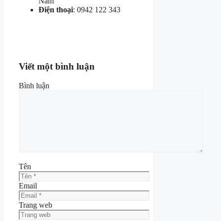
Nam
Điện thoại
: 0942 122 343
Viết một bình luận
Bình luận
Tên
Email
Trang web