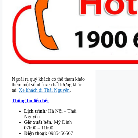
Ngoài ra quý khách có thể tham khảo
thêm một số nhà xe chất lượng khác
tại:
Xe khách đi Thái Nguyên
.
Thông tin liên hệ:
Lịch trình
:
Hà Nội – Thái
Nguyên
Giờ xuất bến
:
Mỹ Đình
07h00 – 11h00
Điện thoại:
0985456567