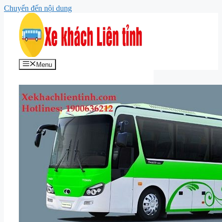
Chuyển đến nội dung
Menu