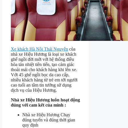
Xe khách Hà Nội Thái Nguyên
của
nhà xe Hiệu Hương là loại xe khách
ghế ngồi đời mới với hệ thống điều
hòa tản nhiệt tiên tiến, tạo cảm giác
thoải mái cho khách hàng khi lên xe.
Với 45 ghế ngồi bọc da cao cấp,
nhiều khách hàng từ trẻ em tới người
cao tuổi an tâm tin tưởng sử dụng
dịch vụ của Hiệu Hương.
Nhà xe Hiệu Hương luôn hoạt động
đúng với cam kết của mình :
Nhà xe Hiệu Hương
Chạy
đúng tuyến và đúng thời gian
quy định