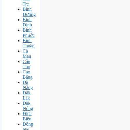
Tre
Bình
Dương
Bình
Định
Bình
Phước
Bình
Thuận
Cà
Mau
Cần
Thơ
Cao
Bằng
Đà
Nẵng
Đăk
Lăk
Đăk
Nông
Điện
Biên
Đồng
Nai