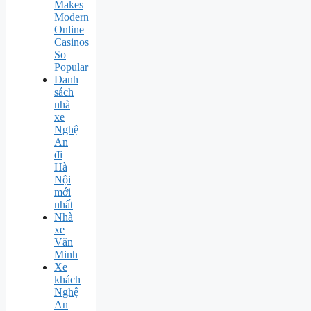
Makes
Modern
Online
Casinos
So
Popular
Danh
sách
nhà
xe
Nghệ
An
đi
Hà
Nội
mới
nhất
Nhà
xe
Văn
Minh
Xe
khách
Nghệ
An