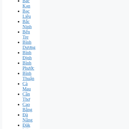
Bắc
Kạn
Bạc
Liêu
Bắc
Ninh
Bến
Tre
Bình
Dương
Bình
Định
Bình
Phước
Bình
Thuận
Cà
Mau
Cần
Thơ
Cao
Bằng
Đà
Nẵng
Đăk