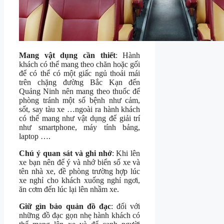
Mang vật dụng cần thiết
: Hành
khách có thể mang theo chăn hoặc gối
để có thể có một giấc ngủ thoải mái
trên chặng đường Bắc Kạn đến
Quảng Ninh nên mang theo thuốc để
phòng tránh một số bệnh như cảm,
sốt, say tàu xe …ngoài ra hành khách
có thể mang như vật dụng để giải trí
như smartphone, máy tính bảng,
laptop ….
Chú ý quan sát và ghi nhớ
: Khi lên
xe bạn nên để ý và nhớ biển số xe và
tên nhà xe, đề phòng trường hợp lúc
xe nghỉ cho khách xuống nghỉ ngơi,
ăn cơm đến lúc lại lên nhầm xe.
Giữ gìn bảo quản đồ đạc
: đối với
những đồ đạc gọn nhẹ hành khách có