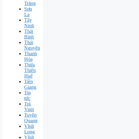
Trăng
Sơn
La
Tây
Ninh
Thái
Bình
Thái
Nguyên
Thanh
Hóa
Thừa
Thiên
Huế
Tiền
Giang
Tin
tức
Trà
Vinh
Tuyên
Quang
Vĩnh
Long
Vĩnh