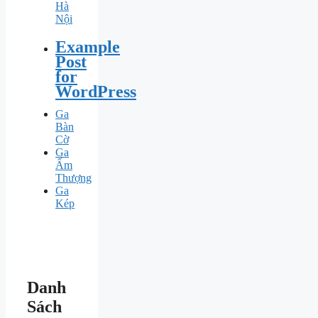
Hà
Nội
Example
Post
for
WordPress
Ga
Bàn
Cờ
Ga
Ấm
Thượng
Ga
Kép
Danh
Sách