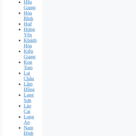
Hậu
Giang
Hòa
Bình
Huế
Hưng
Yên
Khánh
Hòa
Kiên
Giang
Kon
Tum
Lai
Châu
Lâm
Đồng
Lạng
Sơn
Lào
Cai
Long
An
Nam
Định