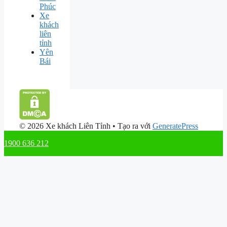
Phúc
Xe
khách
liên
tỉnh
Yên
Bái
© 2026 Xe khách Liên Tỉnh
• Tạo ra với
GeneratePress
1900 636 212