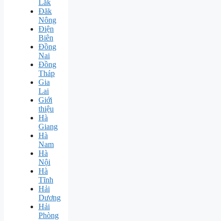
Lăk
Đăk
Nông
Điện
Biên
Đồng
Nai
Đồng
Tháp
Gia
Lai
Giới
thiệu
Hà
Giang
Hà
Nam
Hà
Nội
Hà
Tĩnh
Hải
Dương
Hải
Phòng