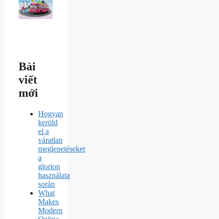
Bài
viết
mới
Hogyan
kerüld
el a
váratlan
meglepetéseket
a
glorion
használata
során
What
Makes
Modern