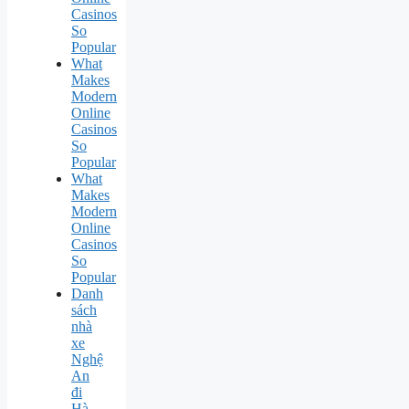
Casinos
So
Popular
What
Makes
Modern
Online
Casinos
So
Popular
What
Makes
Modern
Online
Casinos
So
Popular
Danh
sách
nhà
xe
Nghệ
An
đi
Hà