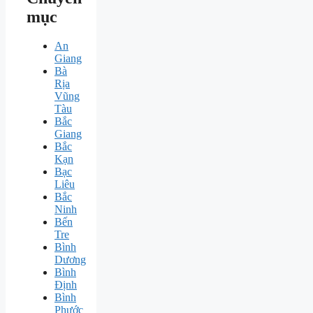
mục
An
Giang
Bà
Rịa
Vũng
Tàu
Bắc
Giang
Bắc
Kạn
Bạc
Liêu
Bắc
Ninh
Bến
Tre
Bình
Dương
Bình
Định
Bình
Phước