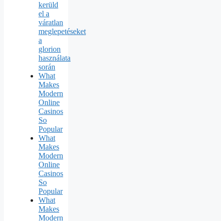
kerüld
el a
váratlan
meglepetéseket
a
glorion
használata
során
What
Makes
Modern
Online
Casinos
So
Popular
What
Makes
Modern
Online
Casinos
So
Popular
What
Makes
Modern