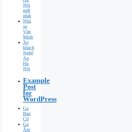
Nội
mới
nhất
Nhà
xe
Văn
Minh
Xe
khách
Nghệ
An
Hà
Nội
Example
Post
for
WordPress
Ga
Bàn
Cờ
Ga
Ấm