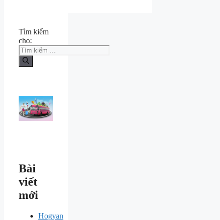
Tìm kiếm
cho:
Bài
viết
mới
Hogyan