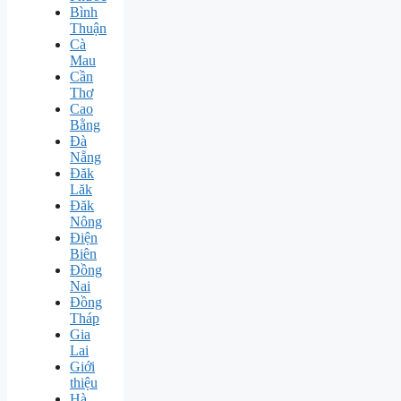
Bình
Thuận
Cà
Mau
Cần
Thơ
Cao
Bằng
Đà
Nẵng
Đăk
Lăk
Đăk
Nông
Điện
Biên
Đồng
Nai
Đồng
Tháp
Gia
Lai
Giới
thiệu
Hà