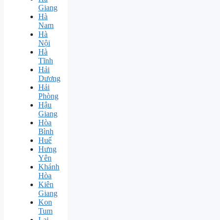
Giang
Hà
Nam
Hà
Nội
Hà
Tĩnh
Hải
Dương
Hải
Phòng
Hậu
Giang
Hòa
Bình
Huế
Hưng
Yên
Khánh
Hòa
Kiên
Giang
Kon
Tum
Lai