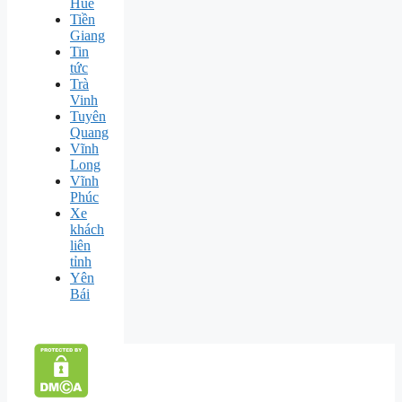
Huế
Tiền
Giang
Tin
tức
Trà
Vinh
Tuyên
Quang
Vĩnh
Long
Vĩnh
Phúc
Xe
khách
liên
tỉnh
Yên
Bái