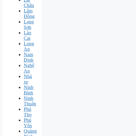
Châu
Lâm
Đồng
Lạng
Sơn
Lào
Cai
Long
An
Nam
Định
Nghệ
An
Nhà
xe
Ninh
Bình
Ninh
Thuận
Phú
Thọ
Phú
Yên
Quảng