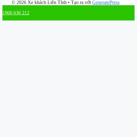
© 2026 Xe khách Liên Tỉnh
• Tạo ra với
GeneratePress
1900 636 212