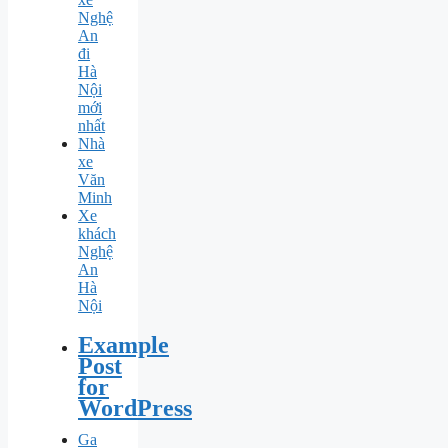
Nghệ
An
đi
Hà
Nội
mới
nhất
Nhà
xe
Văn
Minh
Xe
khách
Nghệ
An
Hà
Nội
Example
Post
for
WordPress
Ga