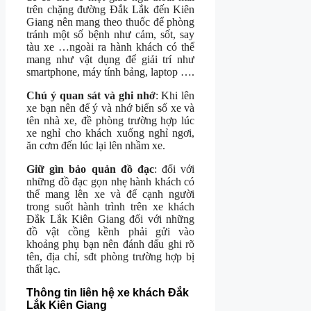
trên chặng đường Đắk Lắk đến Kiên
Giang nên mang theo thuốc để phòng
tránh một số bệnh như cảm, sốt, say
tàu xe …ngoài ra hành khách có thể
mang như vật dụng để giải trí như
smartphone, máy tính bảng, laptop ….
Chú ý quan sát và ghi nhớ
: Khi lên
xe bạn nên để ý và nhớ biển số xe và
tên nhà xe, đề phòng trường hợp lúc
xe nghỉ cho khách xuống nghỉ ngơi,
ăn cơm đến lúc lại lên nhầm xe.
Giữ gìn bảo quản đồ đạc
: đối với
những đồ đạc gọn nhẹ hành khách có
thể mang lên xe và để cạnh người
trong suốt hành trình trên xe khách
Đắk Lắk Kiên Giang đối với những
đồ vật cồng kềnh phải gửi vào
khoảng phụ bạn nên đánh dấu ghi rõ
tên, địa chỉ, sđt phòng trường hợp bị
thất lạc.
Thông tin liên hệ xe khách Đắk
Lắk Kiên Giang