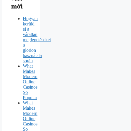
mới
Hogyan
kerüld
el a
váratlan
meglepetéseket
a
glorion
használata
során
What
Makes
Modern
Online
Casinos
So
Popular
What
Makes
Modern
Online
Casinos
So