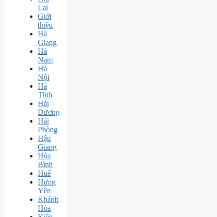
Lai
Giới
thiệu
Hà
Giang
Hà
Nam
Hà
Nội
Hà
Tĩnh
Hải
Dương
Hải
Phòng
Hậu
Giang
Hòa
Bình
Huế
Hưng
Yên
Khánh
Hòa
Kiên