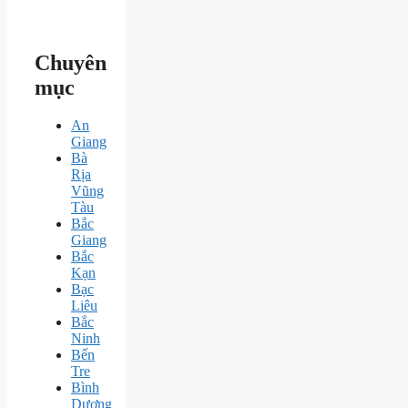
Chuyên
mục
An
Giang
Bà
Rịa
Vũng
Tàu
Bắc
Giang
Bắc
Kạn
Bạc
Liêu
Bắc
Ninh
Bến
Tre
Bình
Dương