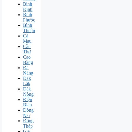
Bình
Định
Bình
Phước
Bình
Thuận
Cà
Mau
Cần
Thơ
Cao
Bằng
Đà
Nẵng
Đăk
Lăk
Đăk
Nông
Điện
Biên
Đồng
Nai
Đồng
Tháp
Gia