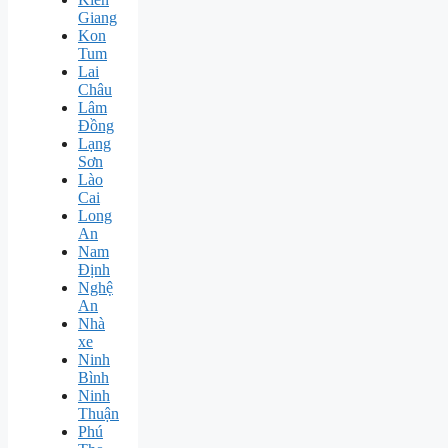
Giang
Kon
Tum
Lai
Châu
Lâm
Đồng
Lạng
Sơn
Lào
Cai
Long
An
Nam
Định
Nghệ
An
Nhà
xe
Ninh
Bình
Ninh
Thuận
Phú