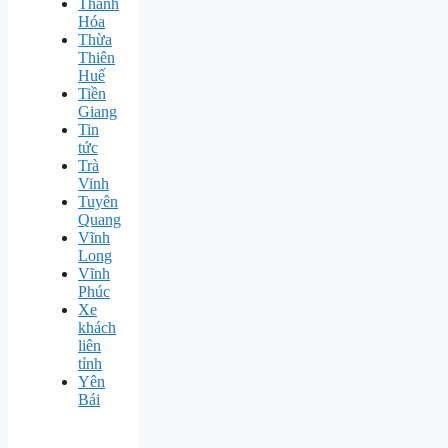
Thanh
Hóa
Thừa
Thiên
Huế
Tiền
Giang
Tin
tức
Trà
Vinh
Tuyên
Quang
Vĩnh
Long
Vĩnh
Phúc
Xe
khách
liên
tỉnh
Yên
Bái