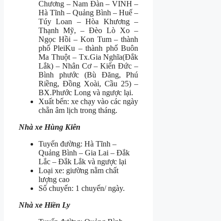
Chương – Nam Đàn – VINH –
Hà Tĩnh – Quảng Bình – Huế –
Túy Loan – Hòa Khương –
Thạnh Mỹ, – Đèo Lò Xo –
Ngọc Hồi – Kon Tum – thành
phố PleiKu – thành phố Buôn
Ma Thuột – Tx.Gia Nghĩa(Đắk
Lắk) – Nhân Cơ – Kiến Đức –
Bình phước (Bù Đăng, Phú
Riềng, Đồng Xoài, Cầu 25) –
BX.Phước Long và ngược lại.
Xuất bến: xe chạy vào các ngày
chẵn âm lịch trong tháng.
Nhà xe Hùng Kiên
Tuyến đường: Hà Tĩnh –
Quảng Bình – Gia Lai – Đắk
Lắc – Đắk Lắk và ngược lại
Loại xe: giường nằm chất
lượng cao
Số chuyến: 1 chuyến/ ngày.
Nhà xe Hiền Ly