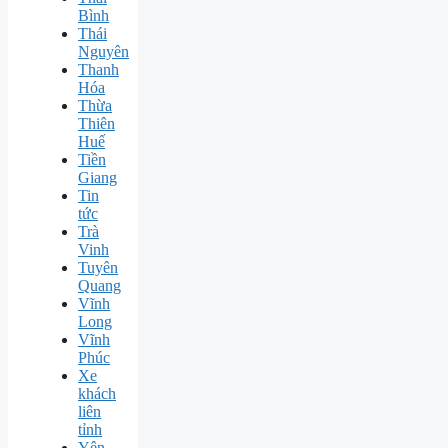
Bình
Thái
Nguyên
Thanh
Hóa
Thừa
Thiên
Huế
Tiền
Giang
Tin
tức
Trà
Vinh
Tuyên
Quang
Vĩnh
Long
Vĩnh
Phúc
Xe
khách
liên
tỉnh
Yên