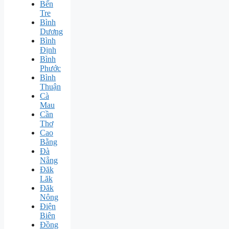
Bến
Tre
Bình
Dương
Bình
Định
Bình
Phước
Bình
Thuận
Cà
Mau
Cần
Thơ
Cao
Bằng
Đà
Nẵng
Đăk
Lăk
Đăk
Nông
Điện
Biên
Đồng