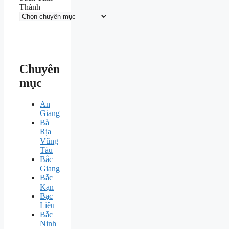
Thành
Chuyên
mục
An
Giang
Bà
Rịa
Vũng
Tàu
Bắc
Giang
Bắc
Kạn
Bạc
Liêu
Bắc
Ninh