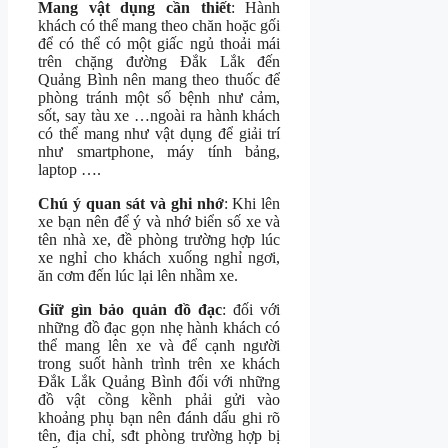
Mang vật dụng cần thiết
: Hành
khách có thể mang theo chăn hoặc gối
để có thể có một giấc ngủ thoải mái
trên chặng đường Đắk Lắk đến
Quảng Bình nên mang theo thuốc để
phòng tránh một số bệnh như cảm,
sốt, say tàu xe …ngoài ra hành khách
có thể mang như vật dụng để giải trí
như smartphone, máy tính bảng,
laptop ….
Chú ý quan sát và ghi nhớ
: Khi lên
xe bạn nên để ý và nhớ biển số xe và
tên nhà xe, đề phòng trường hợp lúc
xe nghỉ cho khách xuống nghỉ ngơi,
ăn cơm đến lúc lại lên nhầm xe.
Giữ gìn bảo quản đồ đạc
: đối với
những đồ đạc gọn nhẹ hành khách có
thể mang lên xe và để cạnh người
trong suốt hành trình trên xe khách
Đắk Lắk Quảng Bình đối với những
đồ vật cồng kềnh phải gửi vào
khoảng phụ bạn nên đánh dấu ghi rõ
tên, địa chỉ, sđt phòng trường hợp bị