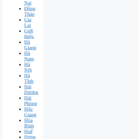
Nai
Đồng
Tháp
Gia
Lai
Giới
thiệu
Hà
Giang
Hà
Nam
Hà
Nội
Hà
Tĩnh
Hải
Dương
Hải
Phòng
Hậu
Giang
Hòa
Bình
Huế
Hưng