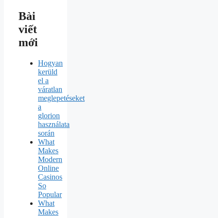
Bài
viết
mới
Hogyan
kerüld
el a
váratlan
meglepetéseket
a
glorion
használata
során
What
Makes
Modern
Online
Casinos
So
Popular
What
Makes