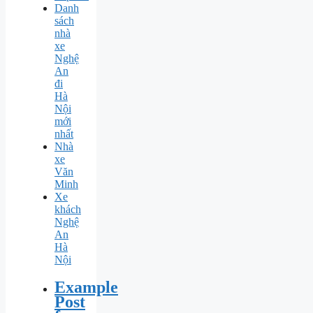
Danh
sách
nhà
xe
Nghệ
An
đi
Hà
Nội
mới
nhất
Nhà
xe
Văn
Minh
Xe
khách
Nghệ
An
Hà
Nội
Example
Post