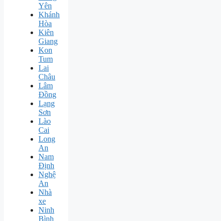
Yên
Khánh
Hòa
Kiên
Giang
Kon
Tum
Lai
Châu
Lâm
Đồng
Lạng
Sơn
Lào
Cai
Long
An
Nam
Định
Nghệ
An
Nhà
xe
Ninh
Bình