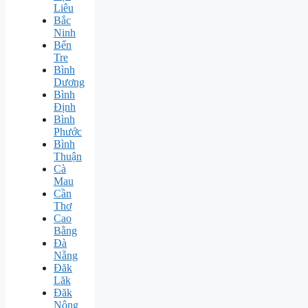
Liêu
Bắc
Ninh
Bến
Tre
Bình
Dương
Bình
Định
Bình
Phước
Bình
Thuận
Cà
Mau
Cần
Thơ
Cao
Bằng
Đà
Nẵng
Đăk
Lăk
Đăk
Nông