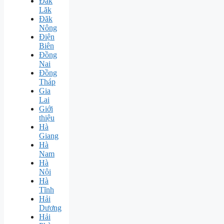
Đăk
Lăk
Đăk
Nông
Điện
Biên
Đồng
Nai
Đồng
Tháp
Gia
Lai
Giới
thiệu
Hà
Giang
Hà
Nam
Hà
Nội
Hà
Tĩnh
Hải
Dương
Hải