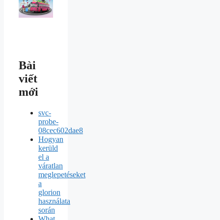
Bài
viết
mới
svc-
probe-
08cec602dae8
Hogyan
kerüld
el a
váratlan
meglepetéseket
a
glorion
használata
során
What