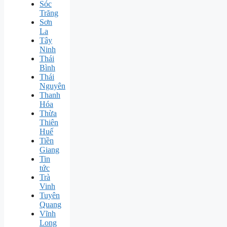
Sóc
Trăng
Sơn
La
Tây
Ninh
Thái
Bình
Thái
Nguyên
Thanh
Hóa
Thừa
Thiên
Huế
Tiền
Giang
Tin
tức
Trà
Vinh
Tuyên
Quang
Vĩnh
Long