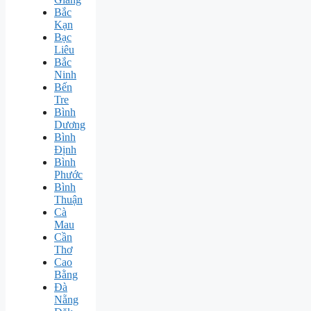
Bắc
Kạn
Bạc
Liêu
Bắc
Ninh
Bến
Tre
Bình
Dương
Bình
Định
Bình
Phước
Bình
Thuận
Cà
Mau
Cần
Thơ
Cao
Bằng
Đà
Nẵng