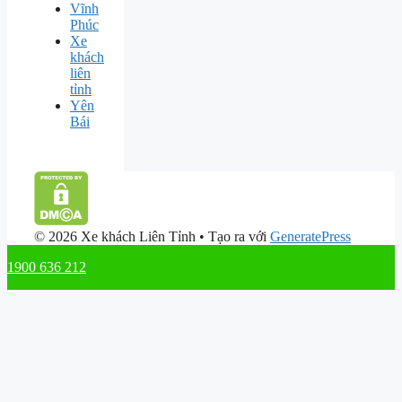
Vĩnh
Phúc
Xe
khách
liên
tỉnh
Yên
Bái
© 2026 Xe khách Liên Tỉnh
• Tạo ra với
GeneratePress
1900 636 212