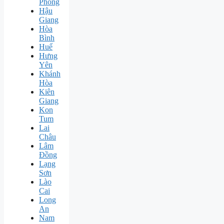
Phòng
Hậu
Giang
Hòa
Bình
Huế
Hưng
Yên
Khánh
Hòa
Kiên
Giang
Kon
Tum
Lai
Châu
Lâm
Đồng
Lạng
Sơn
Lào
Cai
Long
An
Nam