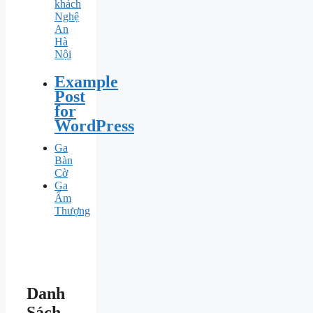
khách
Nghệ
An
Hà
Nội
Example
Post
for
WordPress
Ga
Bàn
Cờ
Ga
Ấm
Thượng
Danh
Sách