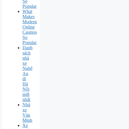
So
Popular
What
Makes
Modern
Online
Casinos
So
Popular
Danh
sách
nhà
xe
Nghệ
An
đi
Hà
Nội
mới
nhất
Nhà
xe
Văn
Minh
Xe