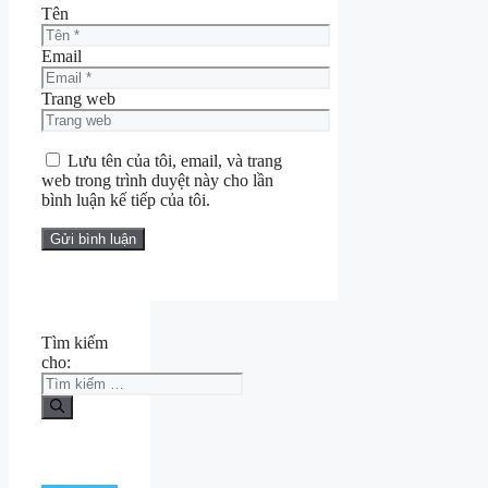
Tên
Email
Trang web
Lưu tên của tôi, email, và trang
web trong trình duyệt này cho lần
bình luận kế tiếp của tôi.
Tìm kiếm
cho: