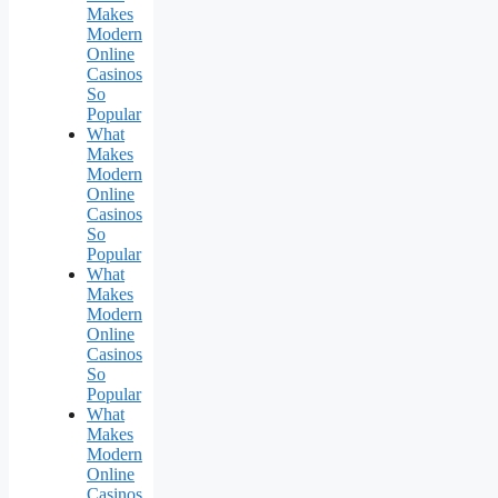
Makes
Modern
Online
Casinos
So
Popular
What
Makes
Modern
Online
Casinos
So
Popular
What
Makes
Modern
Online
Casinos
So
Popular
What
Makes
Modern
Online
Casinos