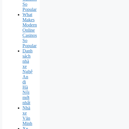
So
Popular
What
Makes
Modern
Online
Casinos
So
Popular
Danh
sách
nhà
xe
Nghệ
An
đi
Hà
Nội
mới
nhất
Nhà
xe
Văn
Minh
Xe