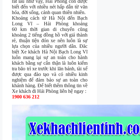
rất lâu như vậy, Hải Phòng còn được
biết đến với nhiều nét hấp dẫn từ văn
hóa, đời sống, cảnh quan thiên nhiên.
Khoảng cách từ Hà Nội đến Bạch
Long Vĩ – Hải Phòng khoảng
60 km thời gian di chuyển cũng
khoảng 2 tiếng đồng hồ với giá thành
rẻ, thuận tiện đón xe nên luôn là sự
lựa chọn của nhiều người dân. Đăc
biệt Xe khách Hà Nội Bạch Long Vĩ
luôn mang lại sự an toàn cho hành
khách bằng sự cẩn thận là luôn kiểm
tra bão trì xe trước khi lăn bánh, tài xế
được qua đào tạo và có nhiều kinh
nghiệm để đảm bảo sự an toàn cho
khánh hàng. Để biết thêm thông tin về
Xe khách đi Hải Phòng liên hệ ngay :
1900 636 212