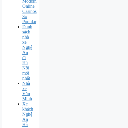
Modern
Online
Casinos
So
Popular
Danh
sách
nhà
xe
Nghệ
An
đi
Hà
Nội
mới
nhất
Nhà
xe
Văn
Minh
Xe
khách
Nghệ
An
Hà