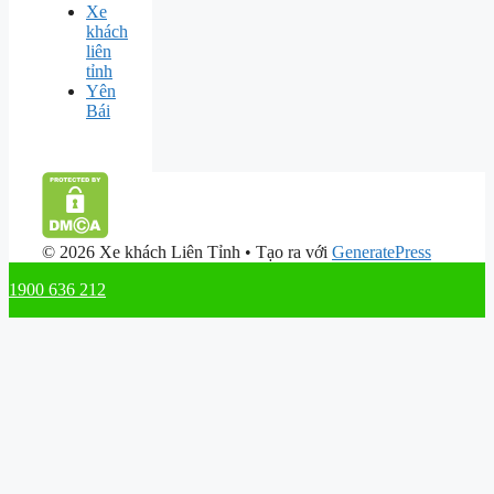
Xe
khách
liên
tỉnh
Yên
Bái
© 2026 Xe khách Liên Tỉnh
• Tạo ra với
GeneratePress
1900 636 212