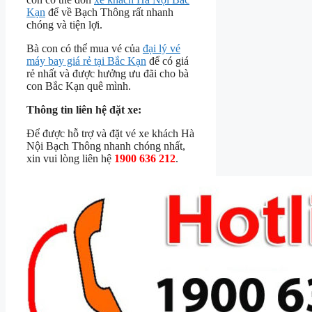
Kạn
để về Bạch Thông rất nhanh
chóng và tiện lợi.
Bà con có thể mua vé của
đại lý vé
máy bay giá rẻ tại Bắc Kạn
để có giá
rẻ nhất và được hưởng ưu đãi cho bà
con Bắc Kạn quê mình.
Thông tin liên hệ đặt xe:
Để được hỗ trợ và đặt vé xe khách Hà
Nội Bạch Thông nhanh chóng nhất,
xin vui lòng liên hệ
1900 636 212
.