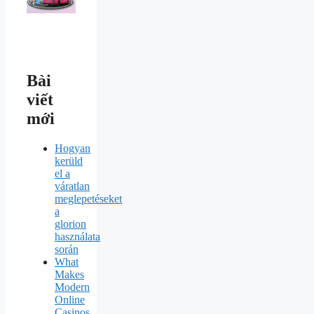
Bài
viết
mới
Hogyan
kerüld
el a
váratlan
meglepetéseket
a
glorion
használata
során
What
Makes
Modern
Online
Casinos