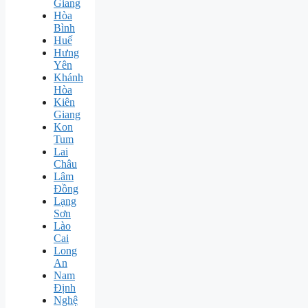
Giang
Hòa
Bình
Huế
Hưng
Yên
Khánh
Hòa
Kiên
Giang
Kon
Tum
Lai
Châu
Lâm
Đồng
Lạng
Sơn
Lào
Cai
Long
An
Nam
Định
Nghệ