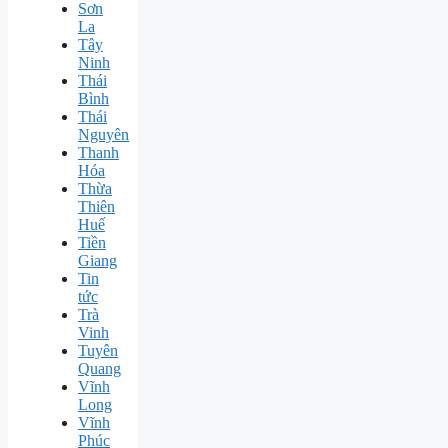
Sơn
La
Tây
Ninh
Thái
Bình
Thái
Nguyên
Thanh
Hóa
Thừa
Thiên
Huế
Tiền
Giang
Tin
tức
Trà
Vinh
Tuyên
Quang
Vĩnh
Long
Vĩnh
Phúc