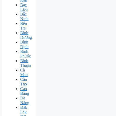
Kạn
Bạc
Liêu
Bắc
Ninh
Bến
Tre
Bình
Dương
Bình
Định
Bình
Phước
Bình
Thuận
Cà
Mau
Cần
Thơ
Cao
Bằng
Đà
Nẵng
Đăk
Lăk