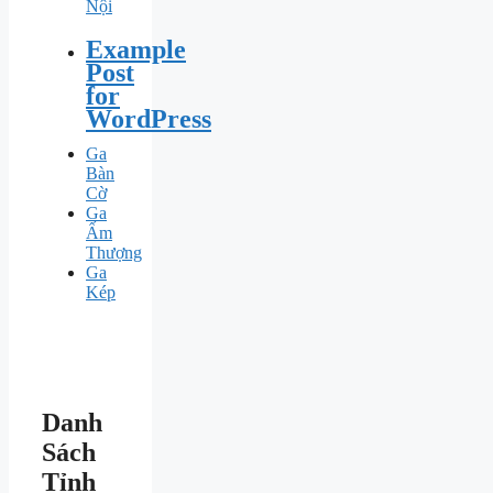
Nội
Example
Post
for
WordPress
Ga
Bàn
Cờ
Ga
Ấm
Thượng
Ga
Kép
Danh
Sách
Tỉnh