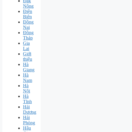
Đăk
Nông
Điện
Biên
Đồng
Nai
Đồng
Tháp
Gia
Lai
Giới
thiệu
Hà
Giang
Hà
Nam
Hà
Nội
Hà
Tĩnh
Hải
Dương
Hải
Phòng
Hậu