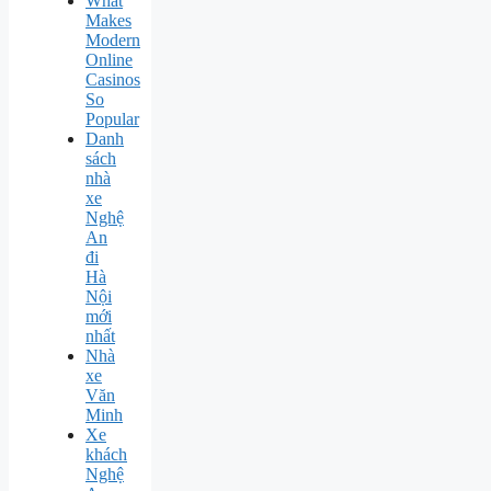
What
Makes
Modern
Online
Casinos
So
Popular
Danh
sách
nhà
xe
Nghệ
An
đi
Hà
Nội
mới
nhất
Nhà
xe
Văn
Minh
Xe
khách
Nghệ