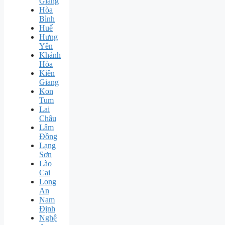
Giang
Hòa
Bình
Huế
Hưng
Yên
Khánh
Hòa
Kiên
Giang
Kon
Tum
Lai
Châu
Lâm
Đồng
Lạng
Sơn
Lào
Cai
Long
An
Nam
Định
Nghệ