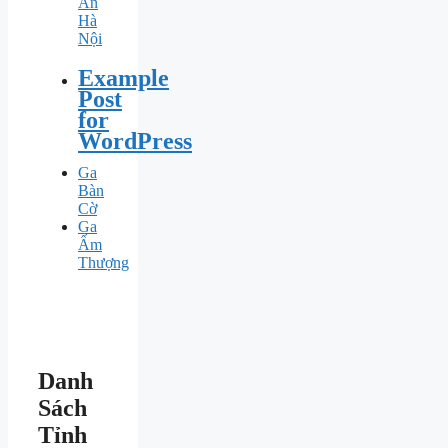
An
Hà
Nội
Example
Post
for
WordPress
Ga
Bàn
Cờ
Ga
Ấm
Thượng
Danh
Sách
Tỉnh