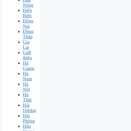
Nông
Điện
Biên
Đồng
Nai
Đồng
Tháp
Gia
Lai
Giới
thiệu
Hà
Giang
Hà
Nam
Hà
Nội
Hà
Tĩnh
Hải
Dương
Hải
Phòng
Hậu