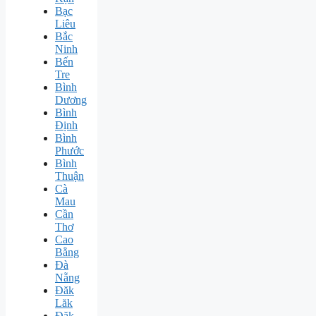
Bạc
Liêu
Bắc
Ninh
Bến
Tre
Bình
Dương
Bình
Định
Bình
Phước
Bình
Thuận
Cà
Mau
Cần
Thơ
Cao
Bằng
Đà
Nẵng
Đăk
Lăk
Đăk