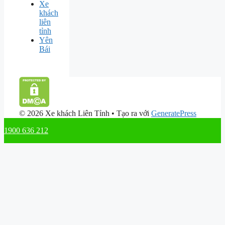
Xe
khách
liên
tỉnh
Yên
Bái
© 2026 Xe khách Liên Tỉnh
• Tạo ra với
GeneratePress
1900 636 212