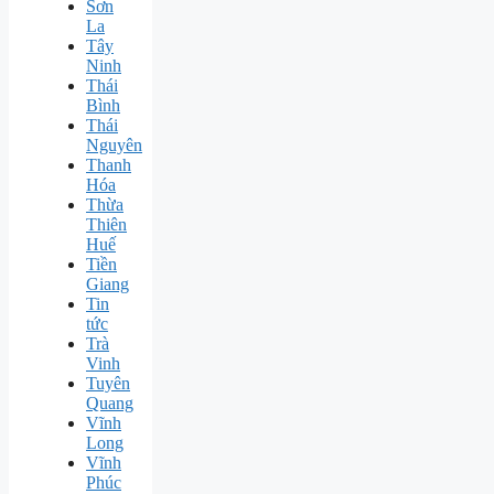
Sơn
La
Tây
Ninh
Thái
Bình
Thái
Nguyên
Thanh
Hóa
Thừa
Thiên
Huế
Tiền
Giang
Tin
tức
Trà
Vinh
Tuyên
Quang
Vĩnh
Long
Vĩnh
Phúc