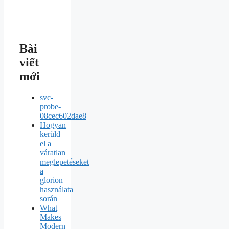
Bài
viết
mới
svc-
probe-
08cec602dae8
Hogyan
kerüld
el a
váratlan
meglepetéseket
a
glorion
használata
során
What
Makes
Modern