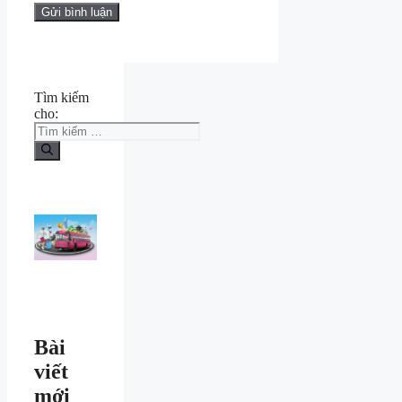
Tìm kiếm
cho:
Bài
viết
mới