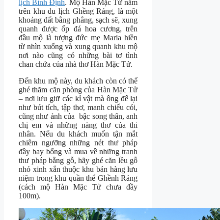
lịch Bình Định
. Mộ Hàn Mặc Tử nằm
trên khu du lịch Ghềng Ráng, là một
khoảng đất bằng phẳng, sạch sẽ, xung
quanh được ốp đá hoa cương, trên
đầu mộ là tượng đức mẹ Maria hiền
từ nhìn xuống và xung quanh khu mộ
nơi nào cũng có những bài tơ tình
chan chứa của nhà thơ Hàn Mặc Tử.
Đến khu mộ này, du khách còn có thể
ghé thăm căn phòng của Hàn Mặc Tử
– nơi lưu giữ các kỉ vật mà ông để lại
như bút tích, tập thơ, manh chiếu cói,
cũng như ảnh của bậc song thân, anh
chị em và những nàng thơ của thi
nhân. Nếu du khách muốn tận mắt
chiêm ngưỡng những nét thư pháp
đầy bay bổng và mua về những tranh
thư pháp bằng gỗ, hãy ghé căn lều gỗ
nhỏ xinh xắn thuộc khu bán hàng lưu
niệm trong khu quần thể Ghềnh Ráng
(cách mộ Hàn Mặc Tử chưa đầy
100m).