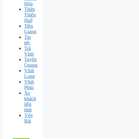
Hóa
Thừa
Thiên
Huế
Tiền
Giang
Tin
tức
Trà
Vinh
Tuyên
Quang
Vĩnh
Long
Vĩnh
Phúc
Xe
khách
liên
tỉnh
Yên
Bái