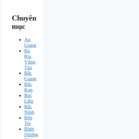
Chuyên
mục
An
Giang
Bà
Rịa
Vũng
Tàu
Bắc
Giang
Bắc
Kạn
Bạc
Liêu
Bắc
Ninh
Bến
Tre
Bình
Dương