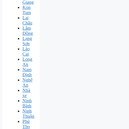
Giang
Kon
Tum
Lai
Châu
Lâm
Đồng
Lạng
Sơn
Lào
Cai
Long
An
Nam
Định
Nghệ
An
Nhà
xe
Ninh
Bình
Ninh
Thuận
Phú
Thọ