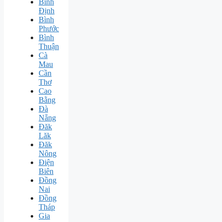
Bình
Định
Bình
Phước
Bình
Thuận
Cà
Mau
Cần
Thơ
Cao
Bằng
Đà
Nẵng
Đăk
Lăk
Đăk
Nông
Điện
Biên
Đồng
Nai
Đồng
Tháp
Gia