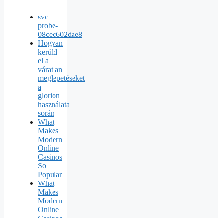
svc-
probe-
08cec602dae8
Hogyan
kerüld
el a
váratlan
meglepetéseket
a
glorion
használata
során
What
Makes
Modern
Online
Casinos
So
Popular
What
Makes
Modern
Online