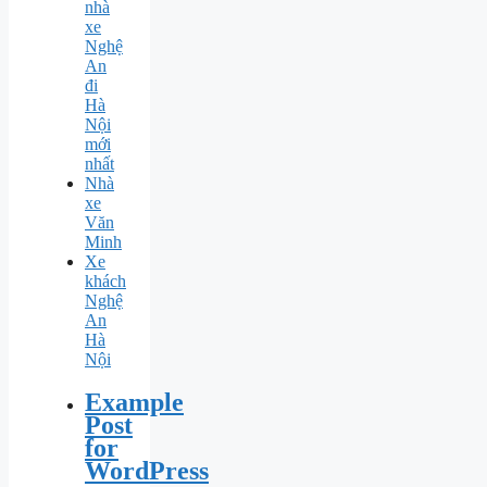
nhà
xe
Nghệ
An
đi
Hà
Nội
mới
nhất
Nhà
xe
Văn
Minh
Xe
khách
Nghệ
An
Hà
Nội
Example
Post
for
WordPress