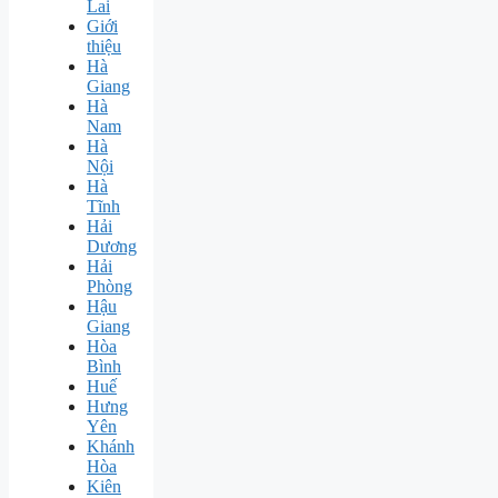
Lai
Giới
thiệu
Hà
Giang
Hà
Nam
Hà
Nội
Hà
Tĩnh
Hải
Dương
Hải
Phòng
Hậu
Giang
Hòa
Bình
Huế
Hưng
Yên
Khánh
Hòa
Kiên