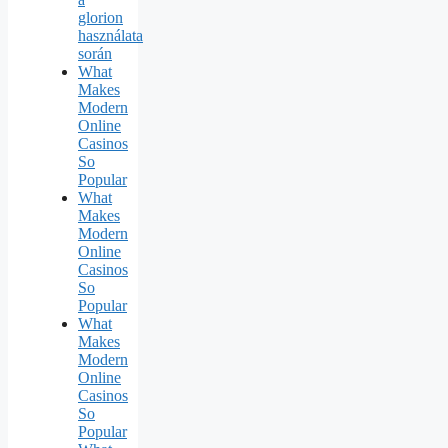
glorion
használata
során
What
Makes
Modern
Online
Casinos
So
Popular
What
Makes
Modern
Online
Casinos
So
Popular
What
Makes
Modern
Online
Casinos
So
Popular