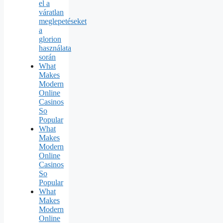
el a
váratlan
meglepetéseket
a
glorion
használata
során
What
Makes
Modern
Online
Casinos
So
Popular
What
Makes
Modern
Online
Casinos
So
Popular
What
Makes
Modern
Online