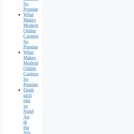
So
Popular
What
Makes
Modern
Online
Casinos
So
Popular
What
Makes
Modern
Online
Casinos
So
Popular
Danh
sách
nhà
xe
Nghệ
An
đi
Hà
Nội