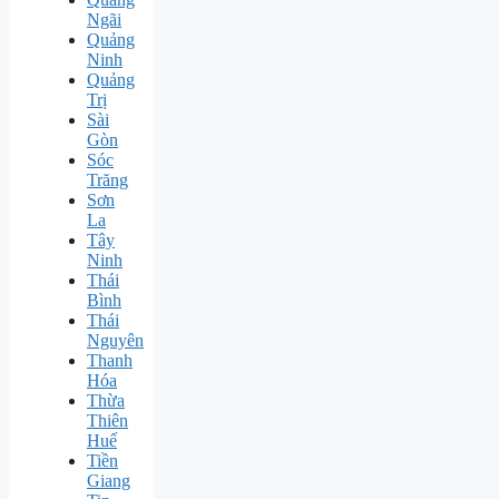
Ngãi
Quảng
Ninh
Quảng
Trị
Sài
Gòn
Sóc
Trăng
Sơn
La
Tây
Ninh
Thái
Bình
Thái
Nguyên
Thanh
Hóa
Thừa
Thiên
Huế
Tiền
Giang