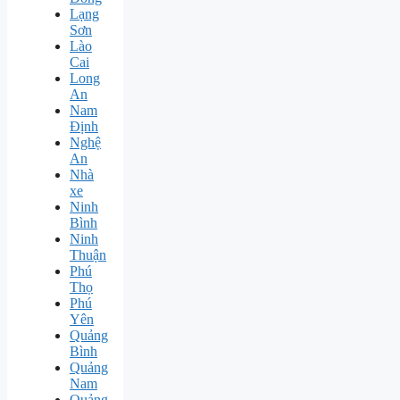
Lạng
Sơn
Lào
Cai
Long
An
Nam
Định
Nghệ
An
Nhà
xe
Ninh
Bình
Ninh
Thuận
Phú
Thọ
Phú
Yên
Quảng
Bình
Quảng
Nam
Quảng