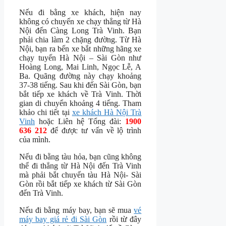
Nếu đi bằng xe khách, hiện nay
không có chuyến xe chạy thẳng từ Hà
Nội đến Càng Long Trà Vinh. Bạn
phải chia làm 2 chặng đường. Từ Hà
Nội, bạn ra bến xe bắt những hãng xe
chạy tuyến Hà Nội – Sài Gòn như
Hoàng Long, Mai Linh, Ngọc Lễ, A
Ba. Quãng đường này chạy khoảng
37-38 tiếng. Sau khi đến Sài Gòn, bạn
bắt tiếp xe khách về Trà Vinh. Thời
gian di chuyển khoảng 4 tiếng. Tham
khảo chi tiết tại
xe khách Hà Nội Trà
Vinh
hoặc Liên hệ Tổng đài:
1900
636 212
để được tư vấn về lộ trình
của mình.
Nếu đi bằng tàu hỏa, bạn cũng không
thể đi thẳng từ Hà Nội đến Trà Vinh
mà phải bắt chuyến tàu Hà Nội- Sài
Gòn rồi bắt tiếp xe khách từ Sài Gòn
đến Trà Vinh.
Nếu đi bằng máy bay, bạn sẽ mua
vé
máy bay giá rẻ đi Sài Gòn
rồi từ đây