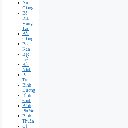
An
Giang
Bà
Rịa
Vũng
Tàu
Bắc
Giang
Bắc
Kạn
Bạc
Liêu
Bắc
Ninh
Bến
Tre
Bình
Dương
Bình
Định
Bình
Phước
Bình
Thuận
Cà