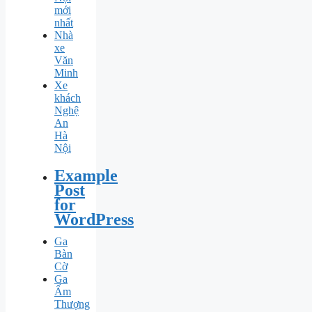
mới
nhất
Nhà
xe
Văn
Minh
Xe
khách
Nghệ
An
Hà
Nội
Example
Post
for
WordPress
Ga
Bàn
Cờ
Ga
Ấm
Thượng