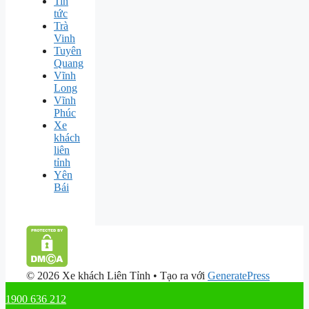
Tin
tức
Trà
Vinh
Tuyên
Quang
Vĩnh
Long
Vĩnh
Phúc
Xe
khách
liên
tỉnh
Yên
Bái
© 2026 Xe khách Liên Tỉnh
• Tạo ra với
GeneratePress
1900 636 212