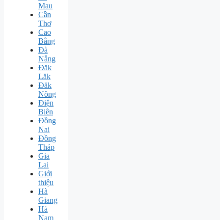
Mau
Cần
Thơ
Cao
Bằng
Đà
Nẵng
Đăk
Lăk
Đăk
Nông
Điện
Biên
Đồng
Nai
Đồng
Tháp
Gia
Lai
Giới
thiệu
Hà
Giang
Hà
Nam