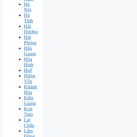
Hà
Nội
Hà
Tĩnh
Hải
Dương
Hải
Phòng
Hậu
Giang
Hòa
Bình
Huế
Hưng
Yên
Khánh
Hòa
Kiên
Giang
Kon
Tum
Lai
Châu
Lâm
Đồng