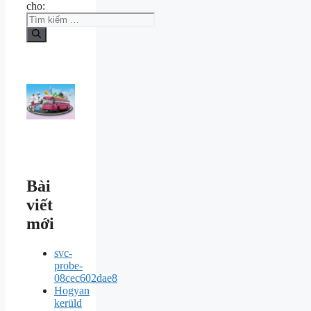
cho:
Bài
viết
mới
svc-
probe-
08cec602dae8
Hogyan
kerüld