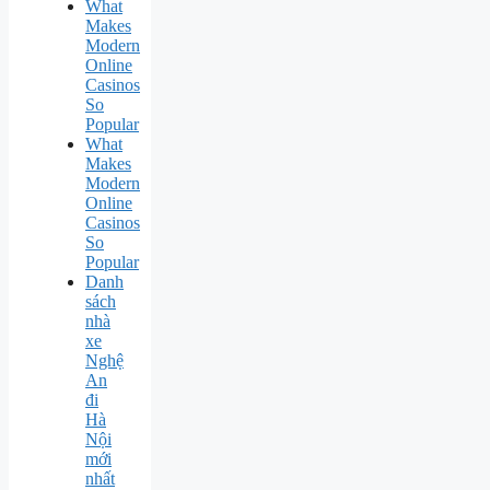
What
Makes
Modern
Online
Casinos
So
Popular
What
Makes
Modern
Online
Casinos
So
Popular
Danh
sách
nhà
xe
Nghệ
An
đi
Hà
Nội
mới
nhất