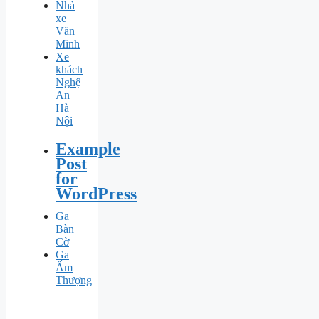
Nhà
xe
Văn
Minh
Xe
khách
Nghệ
An
Hà
Nội
Example
Post
for
WordPress
Ga
Bàn
Cờ
Ga
Ấm
Thượng