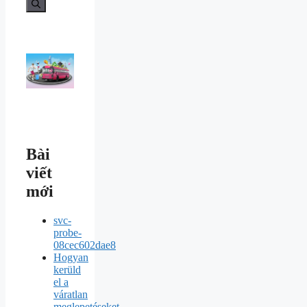
Bài
viết
mới
svc-
probe-
08cec602dae8
Hogyan
kerüld
el a
váratlan
meglepetéseket