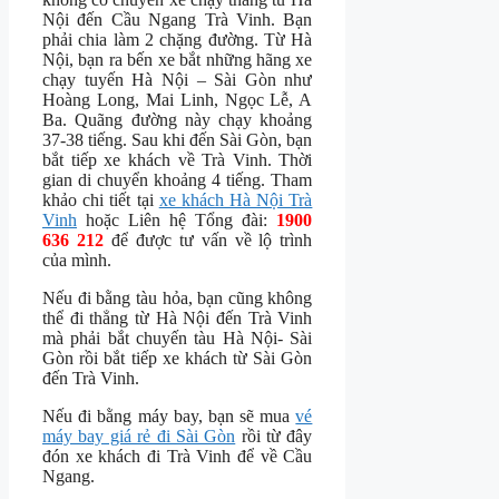
Nội đến Cầu Ngang Trà Vinh. Bạn
phải chia làm 2 chặng đường. Từ Hà
Nội, bạn ra bến xe bắt những hãng xe
chạy tuyến Hà Nội – Sài Gòn như
Hoàng Long, Mai Linh, Ngọc Lễ, A
Ba. Quãng đường này chạy khoảng
37-38 tiếng. Sau khi đến Sài Gòn, bạn
bắt tiếp xe khách về Trà Vinh. Thời
gian di chuyển khoảng 4 tiếng. Tham
khảo chi tiết tại
xe khách Hà Nội Trà
Vinh
hoặc Liên hệ Tổng đài:
1900
636 212
để được tư vấn về lộ trình
của mình.
Nếu đi bằng tàu hỏa, bạn cũng không
thể đi thẳng từ Hà Nội đến Trà Vinh
mà phải bắt chuyến tàu Hà Nội- Sài
Gòn rồi bắt tiếp xe khách từ Sài Gòn
đến Trà Vinh.
Nếu đi bằng máy bay, bạn sẽ mua
vé
máy bay giá rẻ đi Sài Gòn
rồi từ đây
đón xe khách đi Trà Vinh để về Cầu
Ngang.