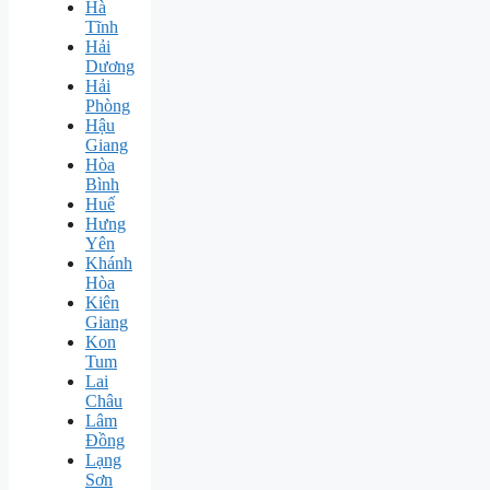
Hà
Tĩnh
Hải
Dương
Hải
Phòng
Hậu
Giang
Hòa
Bình
Huế
Hưng
Yên
Khánh
Hòa
Kiên
Giang
Kon
Tum
Lai
Châu
Lâm
Đồng
Lạng
Sơn