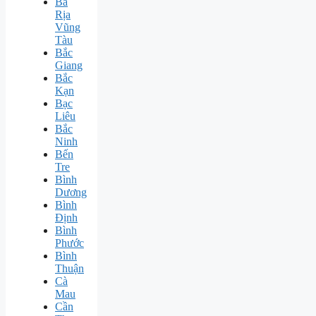
Bà
Rịa
Vũng
Tàu
Bắc
Giang
Bắc
Kạn
Bạc
Liêu
Bắc
Ninh
Bến
Tre
Bình
Dương
Bình
Định
Bình
Phước
Bình
Thuận
Cà
Mau
Cần