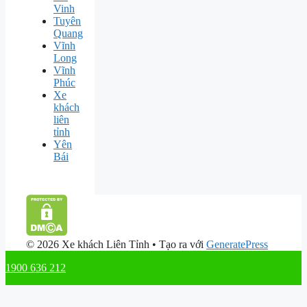
Vinh
Tuyên
Quang
Vĩnh
Long
Vĩnh
Phúc
Xe
khách
liên
tỉnh
Yên
Bái
© 2026 Xe khách Liên Tỉnh
• Tạo ra với
GeneratePress
1900 636 212