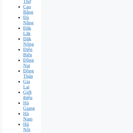
Thơ
Cao
Bằng
Đà
Nẵng
Đăk
Lăk
Đăk
Nông
Điện
Biên
Đồng
Nai
Đồng
Tháp
Gia
Lai
Giới
thiệu
Hà
Giang
Hà
Nam
Hà
Nội