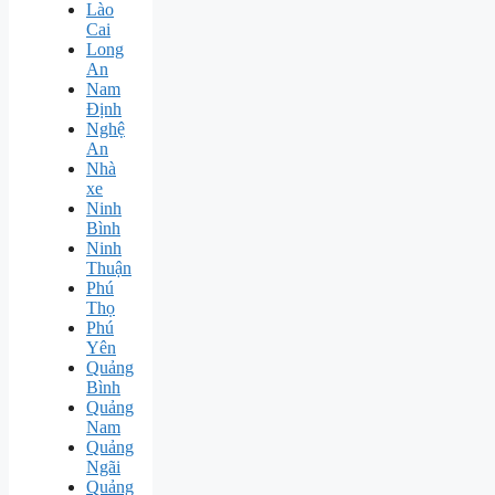
Lào
Cai
Long
An
Nam
Định
Nghệ
An
Nhà
xe
Ninh
Bình
Ninh
Thuận
Phú
Thọ
Phú
Yên
Quảng
Bình
Quảng
Nam
Quảng
Ngãi
Quảng