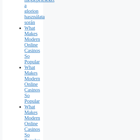
a
glorion
használata
során
What
Makes
Modern
Online
Casinos
So
Popular
What
Makes
Modern
Online
Casinos
So
Popular
What
Makes
Modern
Online
Casinos
So