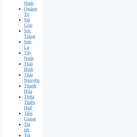
Ninh
Quảng
Trị
Sài
Gòn
Sóc
Trăng
Sơn
La
Tây
Ninh
Thái
Bình
Thái
Nguyên
Thanh
Hóa
Thừa
Thiên
Huế
Tiền
Giang
Tin
tức
Trà