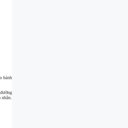
ho hành
 đường
á nhân.