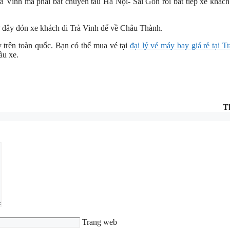
à Vinh mà phải bắt chuyến tàu Hà Nội- Sài Gòn rồi bắt tiếp xe khách
ừ đây đón xe khách đi Trà Vinh để về Châu Thành.
 trên toàn quốc. Bạn có thể mua vé tại
đại lý vé máy bay giá rẻ tại T
àu xe.
T
Trang web