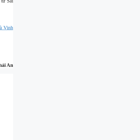
 từ Sài
rà Vinh
hái An