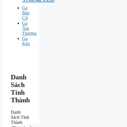
Ga
Bàn
Cờ
Ga
Ấm
Thượng
Ga
Kép
Danh
Sách
Tỉnh
Thành
Danh
Sách Tỉnh
Thành