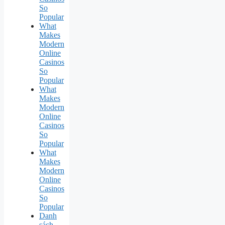
So
Popular
What
Makes
Modern
Online
Casinos
So
Popular
What
Makes
Modern
Online
Casinos
So
Popular
What
Makes
Modern
Online
Casinos
So
Popular
Danh
sách