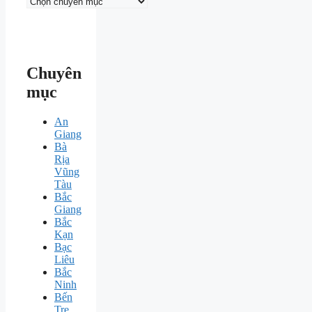
Chuyên
mục
An
Giang
Bà
Rịa
Vũng
Tàu
Bắc
Giang
Bắc
Kạn
Bạc
Liêu
Bắc
Ninh
Bến
Tre