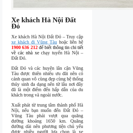
Xe khách Hà Nội Đất
Đỏ
Xe khách Hà Nội Đất Đỏ – Truy cập
xe khách đi Vũng Tàu
hoặc liên hệ
1900 636 212
để biết thông tin chi tiết
về các nhà xe
chạy tuyến Hà Nội –
Đất Đỏ.
Đất Đỏ và các huyện lân cận Vũng
Tàu được thiên nhiêu ưu đãi nên có
cảnh quan vô cùng đẹp cùng hệ thống
thủy sinh đa dạng nên từ lâu nơi đây
đã là một điểm đến hấp dẫn của du
khách trong và ngoài nước.
Xuất phát từ trung tâm thành phố Hà
Nội, nếu bạn muốn đến Đất Đỏ –
Vũng Tàu phải vượt qua quãng
đường khoảng 1650 km. Quãng
đường dài nên phương tiện chủ yếu
được nhiều người lựa chọn là xe