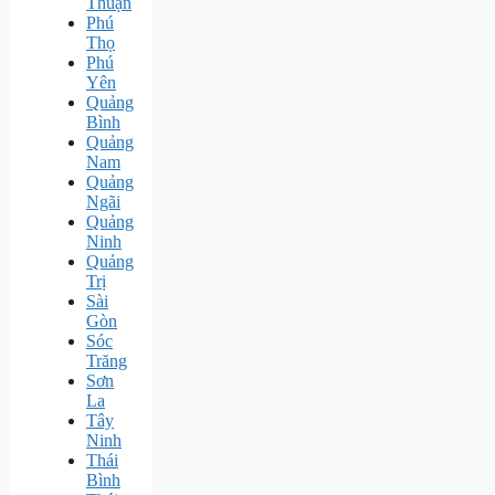
Thuận
Phú
Thọ
Phú
Yên
Quảng
Bình
Quảng
Nam
Quảng
Ngãi
Quảng
Ninh
Quảng
Trị
Sài
Gòn
Sóc
Trăng
Sơn
La
Tây
Ninh
Thái
Bình