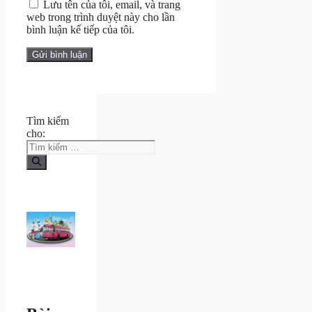
Lưu tên của tôi, email, và trang
web trong trình duyệt này cho lần
bình luận kế tiếp của tôi.
Tìm kiếm
cho: