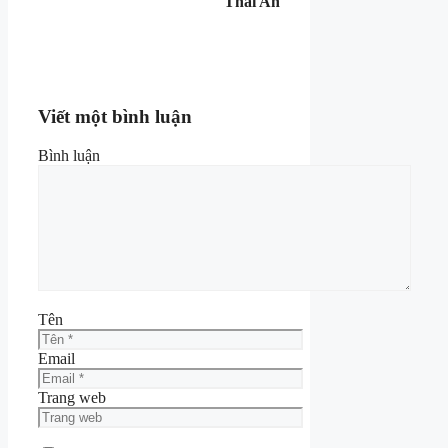
Thái An
Viết một bình luận
Bình luận
Tên
Email
Trang web