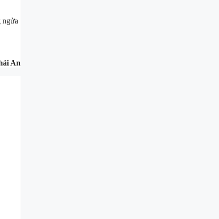
g ngửa
hái An