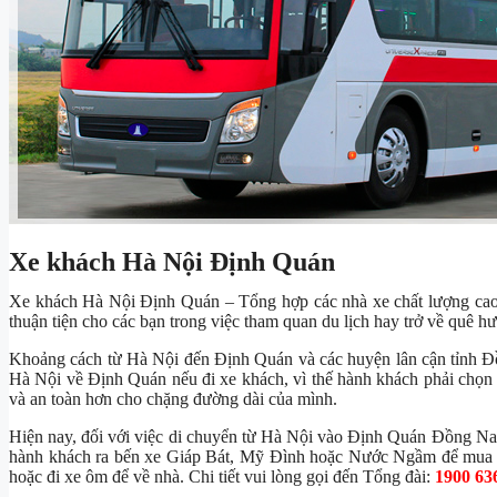
Xe khách Hà Nội Định Quán
Xe khách Hà Nội Định Quán – Tổng hợp các nhà xe chất lượng ca
thuận tiện cho các bạn trong việc tham quan du lịch hay trở về quê h
Khoảng cách từ Hà Nội đến Định Quán và các huyện lân cận tỉnh Đ
Hà Nội về Định Quán nếu đi xe khách, vì thế hành khách phải chọn n
và an toàn hơn cho chặng đường dài của mình.
Hiện nay, đối với việc di chuyển từ Hà Nội vào Định Quán Đồng Nai,
hành khách ra bến xe Giáp Bát, Mỹ Đình hoặc Nước Ngầm để mua v
hoặc đi xe ôm để về nhà. Chi tiết vui lòng gọi đến Tổng đài:
1900 63