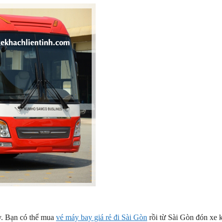
ay. Bạn có thể mua
vé máy bay giá rẻ đi Sài Gòn
rồi từ Sài Gòn đón xe 