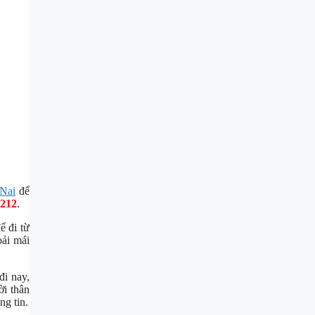
 Nai
để
 212
.
ể đi từ
oải mái
đi nay,
i thân
g tin.