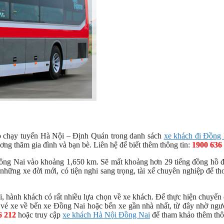
o chạy tuyến Hà Nội – Định Quán trong danh sách
xe khách đi Đồng
ương thăm gia đình và bạn bè. Liên hệ để biết thêm thông tin:
1900 636
ồng Nai vào khoảng 1,650 km. Sẽ mất khoảng hơn 29 tiếng đồng hồ đ
hững xe đời mới, có tiện nghi sang trọng, tài xế chuyên nghiệp để th
 hành khách có rất nhiều lựa chọn về xe khách. Để thực hiện chuyến 
é xe về bến xe Đồng Nai hoặc bến xe gần nhà nhất, từ đây nhờ ngườ
6 212
hoặc truy cập
xe khách Hà Nội Đồng Nai
để tham khảo thêm thôn