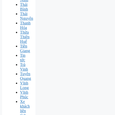
Thái
Bình
Thái
Nguyên
Thanh
Hóa
Thừa
Thiên
Huế
Tiền
Giang
Tin
tức
Trà
Vinh
Tuyên
Quang
Vĩnh
Long
Vĩnh
Phúc
Xe
khách
liên