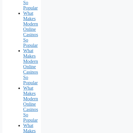
So
Popular
What
Makes
Modern
Online
Casinos
So
Popular
What
Makes
Modern
Online
Casinos
So
Popular
What
Makes
Modern
Online
Casinos
So
Popular
What
Makes