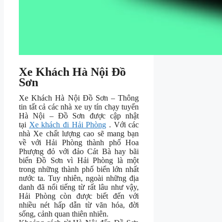
Xe Khách Hà Nội Đồ
Sơn
Xe Khách Hà Nội Đồ Sơn – Thông
tin tất cả các nhà xe uy tín chạy tuyến
Hà Nội – Đồ Sơn được cập nhật
tại
Xe khách đi Hải Phòng
. Với các
nhà Xe chất lượng cao sẽ mang bạn
về với Hải Phòng thành phố Hoa
Phượng đỏ với đảo Cát Bà hay bãi
biển Đồ Sơn vì Hải Phòng là một
trong những thành phố biển lớn nhất
nước ta. Tuy nhiên, ngoài những địa
danh đã nổi tiếng từ rất lâu như vậy,
Hải Phòng còn được biết đến với
nhiều nét hấp dẫn từ văn hóa, đời
sống, cảnh quan thiên nhiên.