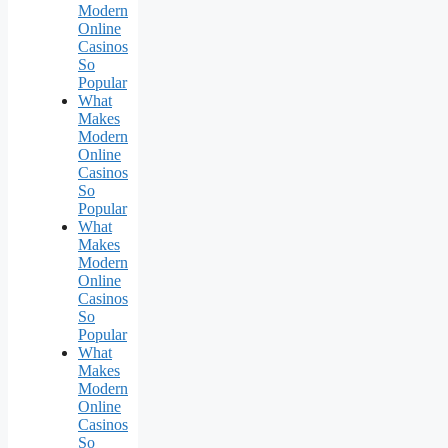
Modern
Online
Casinos
So
Popular
What
Makes
Modern
Online
Casinos
So
Popular
What
Makes
Modern
Online
Casinos
So
Popular
What
Makes
Modern
Online
Casinos
So