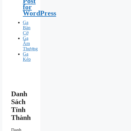
Post
for
WordPress
Ga
Bàn
Cờ
Ga
Ấm
Thượng
Ga
Kép
Danh
Sách
Tỉnh
Thành
Danh