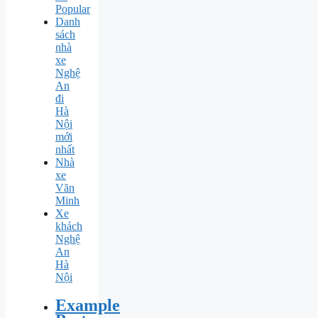
Popular
Danh
sách
nhà
xe
Nghệ
An
đi
Hà
Nội
mới
nhất
Nhà
xe
Văn
Minh
Xe
khách
Nghệ
An
Hà
Nội
Example