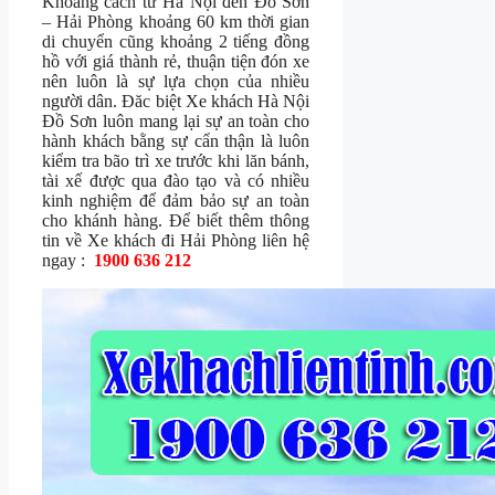
Khoảng cách từ Hà Nội đến Đồ Sơn
– Hải Phòng khoảng 60 km thời gian
di chuyển cũng khoảng 2 tiếng đồng
hồ với giá thành rẻ, thuận tiện đón xe
nên luôn là sự lựa chọn của nhiều
người dân. Đăc biệt Xe khách Hà Nội
Đồ Sơn luôn mang lại sự an toàn cho
hành khách bằng sự cẩn thận là luôn
kiểm tra bão trì xe trước khi lăn bánh,
tài xế được qua đào tạo và có nhiều
kinh nghiệm để đảm bảo sự an toàn
cho khánh hàng. Để biết thêm thông
tin về Xe khách đi Hải Phòng liên hệ
ngay :
1900 636 212