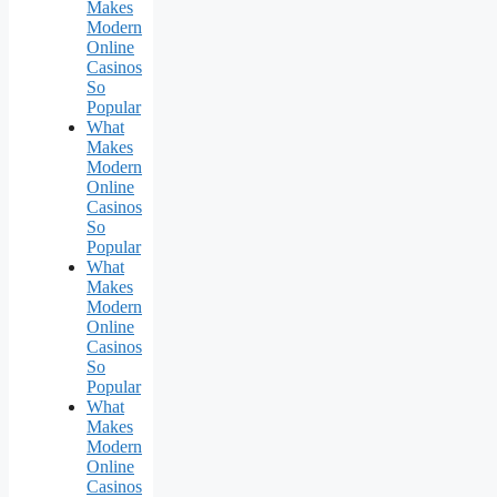
Makes
Modern
Online
Casinos
So
Popular
What
Makes
Modern
Online
Casinos
So
Popular
What
Makes
Modern
Online
Casinos
So
Popular
What
Makes
Modern
Online
Casinos