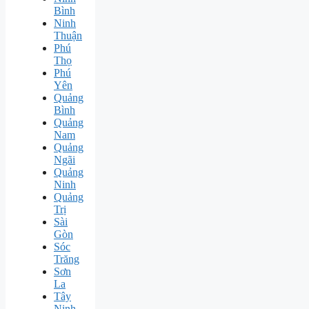
Bình
Ninh
Thuận
Phú
Thọ
Phú
Yên
Quảng
Bình
Quảng
Nam
Quảng
Ngãi
Quảng
Ninh
Quảng
Trị
Sài
Gòn
Sóc
Trăng
Sơn
La
Tây
Ninh