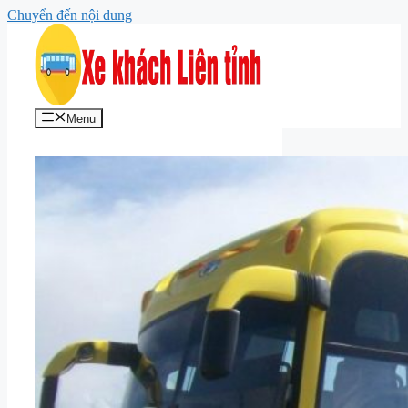
Chuyển đến nội dung
Menu