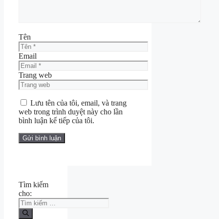
Tên
Email
Trang web
Lưu tên của tôi, email, và trang
web trong trình duyệt này cho lần
bình luận kế tiếp của tôi.
Tìm kiếm
cho: