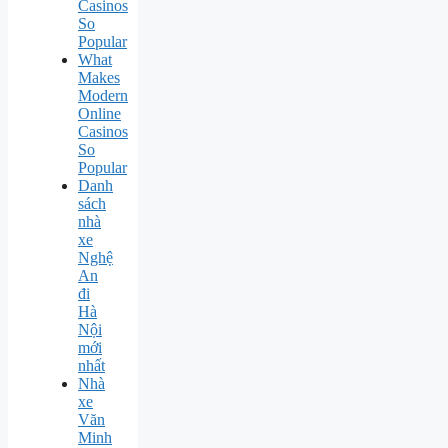
Casinos
So
Popular
What
Makes
Modern
Online
Casinos
So
Popular
Danh
sách
nhà
xe
Nghệ
An
đi
Hà
Nội
mới
nhất
Nhà
xe
Văn
Minh