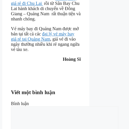
giá rẻ đi Chu Lai
rồi từ Sân Bay Chu
Lai hành khách di chuyển về Đông
Giang – Quảng Nam rất thuận tiện và
nhanh chóng.
Vé máy bay đi Quảng Nam được mở
bán tại tất cả các
đại lý vé máy bay
giá rẻ tại Quảng Nam
, giá vé đi vào
ngày thường nhiều khi rẻ ngang ngửa
vé tàu xe.
Hoàng Sĩ
Viết một bình luận
Bình luận