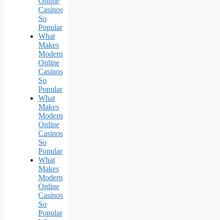
Online
Casinos
So
Popular
What
Makes
Modern
Online
Casinos
So
Popular
What
Makes
Modern
Online
Casinos
So
Popular
What
Makes
Modern
Online
Casinos
So
Popular