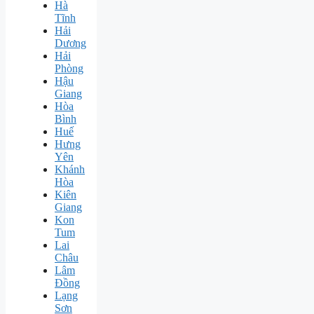
Hà
Tĩnh
Hải
Dương
Hải
Phòng
Hậu
Giang
Hòa
Bình
Huế
Hưng
Yên
Khánh
Hòa
Kiên
Giang
Kon
Tum
Lai
Châu
Lâm
Đồng
Lạng
Sơn