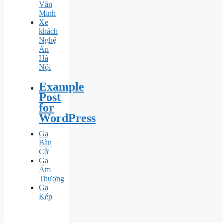
Văn
Minh
Xe
khách
Nghệ
An
Hà
Nội
Example
Post
for
WordPress
Ga
Bàn
Cờ
Ga
Ấm
Thượng
Ga
Kép