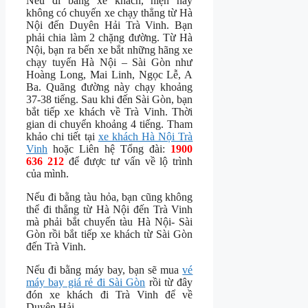
Nếu đi bằng xe khách, hiện nay
không có chuyến xe chạy thẳng từ Hà
Nội đến Duyên Hải Trà Vinh. Bạn
phải chia làm 2 chặng đường. Từ Hà
Nội, bạn ra bến xe bắt những hãng xe
chạy tuyến Hà Nội – Sài Gòn như
Hoàng Long, Mai Linh, Ngọc Lễ, A
Ba. Quãng đường này chạy khoảng
37-38 tiếng. Sau khi đến Sài Gòn, bạn
bắt tiếp xe khách về Trà Vinh. Thời
gian di chuyển khoảng 4 tiếng. Tham
khảo chi tiết tại
xe khách Hà Nội Trà
Vinh
hoặc Liên hệ Tổng đài:
1900
636 212
để được tư vấn về lộ trình
của mình.
Nếu đi bằng tàu hỏa, bạn cũng không
thể đi thẳng từ Hà Nội đến Trà Vinh
mà phải bắt chuyến tàu Hà Nội- Sài
Gòn rồi bắt tiếp xe khách từ Sài Gòn
đến Trà Vinh.
Nếu đi bằng máy bay, bạn sẽ mua
vé
máy bay giá rẻ đi Sài Gòn
rồi từ đây
đón xe khách đi Trà Vinh để về
Duyên Hải.