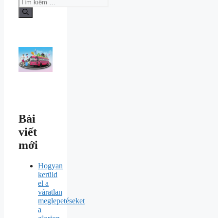
Bài
viết
mới
Hogyan
kerüld
el a
váratlan
meglepetéseket
a