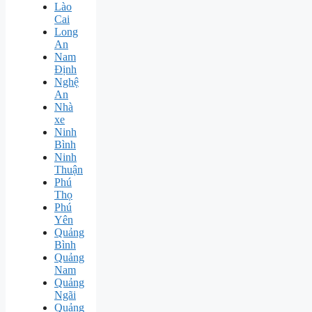
Lào
Cai
Long
An
Nam
Định
Nghệ
An
Nhà
xe
Ninh
Bình
Ninh
Thuận
Phú
Thọ
Phú
Yên
Quảng
Bình
Quảng
Nam
Quảng
Ngãi
Quảng