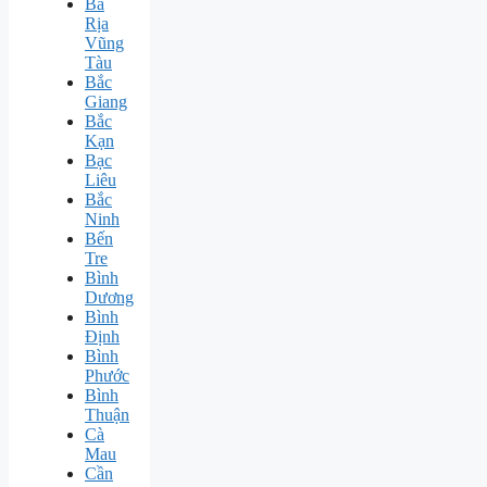
Bà
Rịa
Vũng
Tàu
Bắc
Giang
Bắc
Kạn
Bạc
Liêu
Bắc
Ninh
Bến
Tre
Bình
Dương
Bình
Định
Bình
Phước
Bình
Thuận
Cà
Mau
Cần