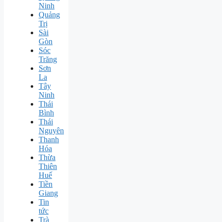
Ninh
Quảng
Trị
Sài
Gòn
Sóc
Trăng
Sơn
La
Tây
Ninh
Thái
Bình
Thái
Nguyên
Thanh
Hóa
Thừa
Thiên
Huế
Tiền
Giang
Tin
tức
Trà