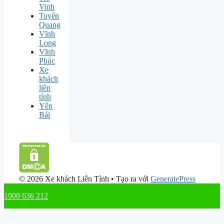
Vinh
Tuyên
Quang
Vĩnh
Long
Vĩnh
Phúc
Xe
khách
liên
tỉnh
Yên
Bái
© 2026 Xe khách Liên Tỉnh
• Tạo ra với
GeneratePress
1900 636 212