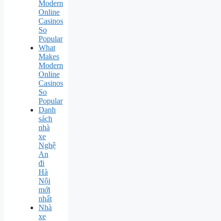
Modern
Online
Casinos
So
Popular
What
Makes
Modern
Online
Casinos
So
Popular
Danh
sách
nhà
xe
Nghệ
An
đi
Hà
Nội
mới
nhất
Nhà
xe