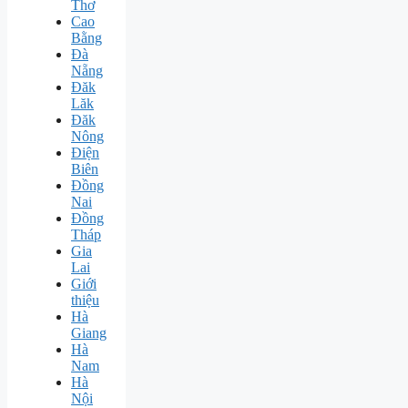
Thơ
Cao
Bằng
Đà
Nẵng
Đăk
Lăk
Đăk
Nông
Điện
Biên
Đồng
Nai
Đồng
Tháp
Gia
Lai
Giới
thiệu
Hà
Giang
Hà
Nam
Hà
Nội