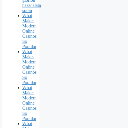
glorion
használata
során
What
Makes
Modern
Online
Casinos
So
Popular
What
Makes
Modern
Online
Casinos
So
Popular
What
Makes
Modern
Online
Casinos
So
Popular
What