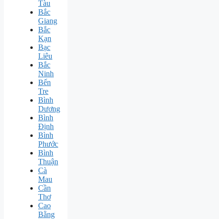
Tàu
Bắc
Giang
Bắc
Kạn
Bạc
Liêu
Bắc
Ninh
Bến
Tre
Bình
Dương
Bình
Định
Bình
Phước
Bình
Thuận
Cà
Mau
Cần
Thơ
Cao
Bằng