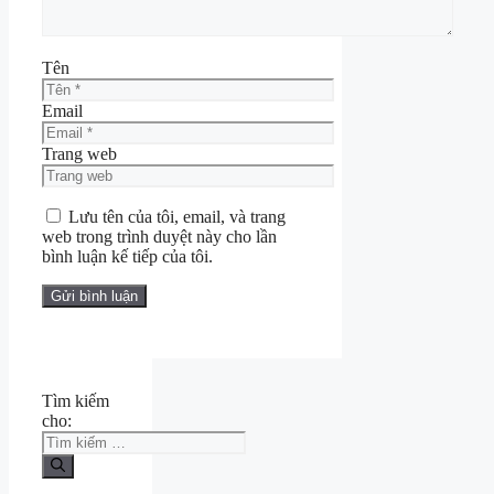
Tên
Email
Trang web
Lưu tên của tôi, email, và trang
web trong trình duyệt này cho lần
bình luận kế tiếp của tôi.
Tìm kiếm
cho: