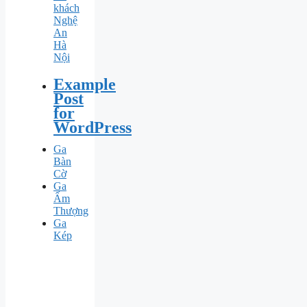
khách
Nghệ
An
Hà
Nội
Example
Post
for
WordPress
Ga
Bàn
Cờ
Ga
Ấm
Thượng
Ga
Kép