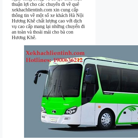
thuận lợi cho các chuyến đi về quê
xekhachlientinh.com xin cung cấp
thông tin về một số xe khách Hà Nội
Hương Khê chất lượng cao với dịch
vụ cao cấp mang lại những chuyến đi
an toàn và thoải mái cho bà con
Hương Khê.