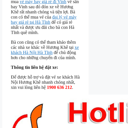
mua
vé máy bay giá rẻ đi Vinh
về sân
bay Vinh sau đó đón xe về Hương
Khê rất nhanh chóng và tiện lợi. Bà
con có thể mua vé của
đại lý vé máy
bay giá rẻ tại Hà Tĩnh
để có giá rẻ
nhất và được ưu đãi cho bà con Hà
Tĩnh quê mình.
Bà con cũng có thể tham khảo thêm
các nhà xe khác về Hương Khê tại
xe
khách Hà Nội Hà Tĩnh
để chủ động
hơn cho những chuyến đi của mình.
Thông tin liên hệ đặt xe:
Để được hỗ trợ và đặt vé xe khách Hà
Nội Hương Khê nhanh chóng nhất,
xin vui lòng liên hệ
1900 636 212
.