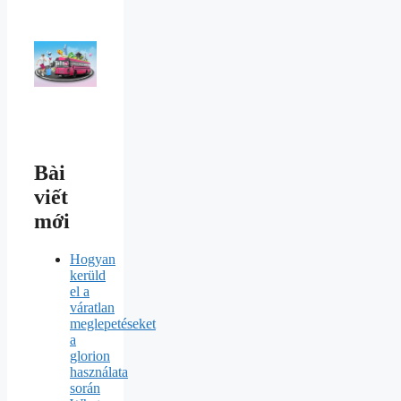
Bài
viết
mới
Hogyan
kerüld
el a
váratlan
meglepetéseket
a
glorion
használata
során