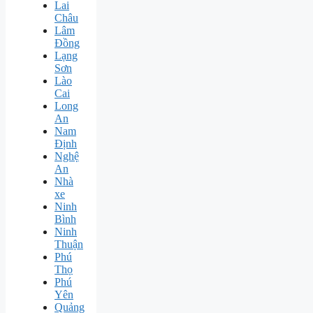
Lai
Châu
Lâm
Đồng
Lạng
Sơn
Lào
Cai
Long
An
Nam
Định
Nghệ
An
Nhà
xe
Ninh
Bình
Ninh
Thuận
Phú
Thọ
Phú
Yên
Quảng