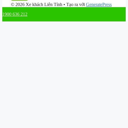
© 2026 Xe khách Liên Tỉnh
• Tạo ra với
GeneratePress
1900 636 212