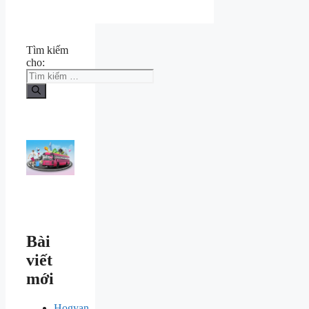
Tìm kiếm
cho:
Bài
viết
mới
Hogyan