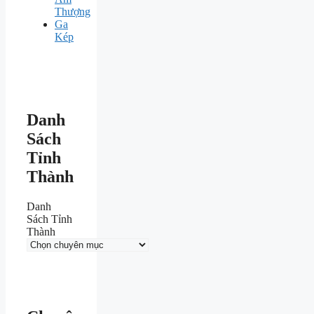
Thượng
Ga
Kép
Danh
Sách
Tỉnh
Thành
Danh
Sách Tỉnh
Thành