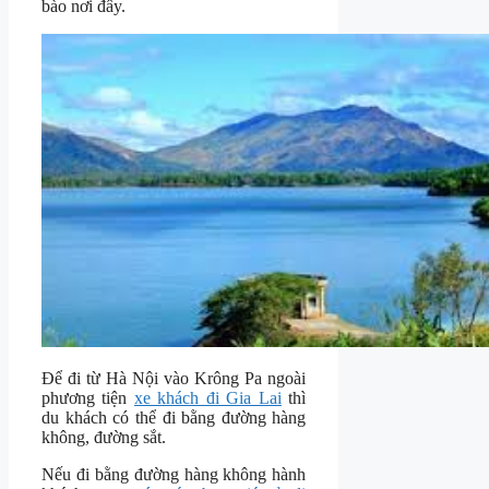
bào nơi đây.
Để đi từ Hà Nội vào Krông Pa ngoài
phương tiện
xe khách đi Gia Lai
thì
du khách có thể đi bằng đường hàng
không, đường sắt.
Nếu đi bằng đường hàng không hành