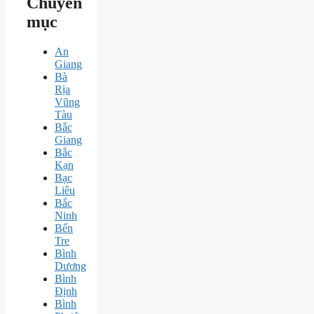
Chuyên
mục
An
Giang
Bà
Rịa
Vũng
Tàu
Bắc
Giang
Bắc
Kạn
Bạc
Liêu
Bắc
Ninh
Bến
Tre
Bình
Dương
Bình
Định
Bình