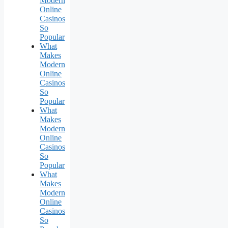
Modern
Online
Casinos
So
Popular
What
Makes
Modern
Online
Casinos
So
Popular
What
Makes
Modern
Online
Casinos
So
Popular
What
Makes
Modern
Online
Casinos
So