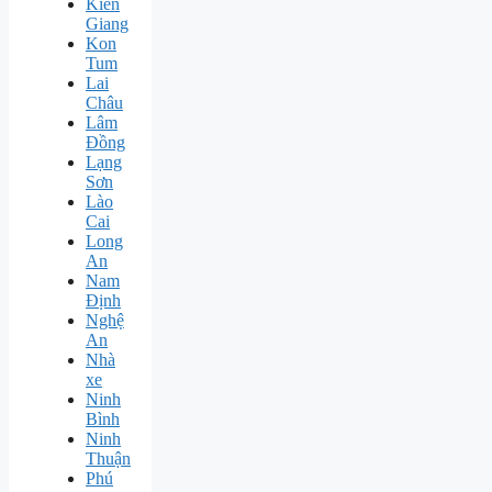
Kiên
Giang
Kon
Tum
Lai
Châu
Lâm
Đồng
Lạng
Sơn
Lào
Cai
Long
An
Nam
Định
Nghệ
An
Nhà
xe
Ninh
Bình
Ninh
Thuận
Phú