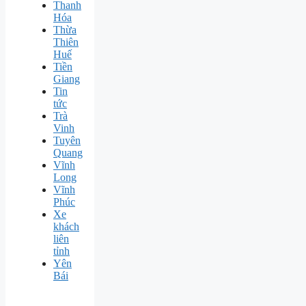
Thanh
Hóa
Thừa
Thiên
Huế
Tiền
Giang
Tin
tức
Trà
Vinh
Tuyên
Quang
Vĩnh
Long
Vĩnh
Phúc
Xe
khách
liên
tỉnh
Yên
Bái