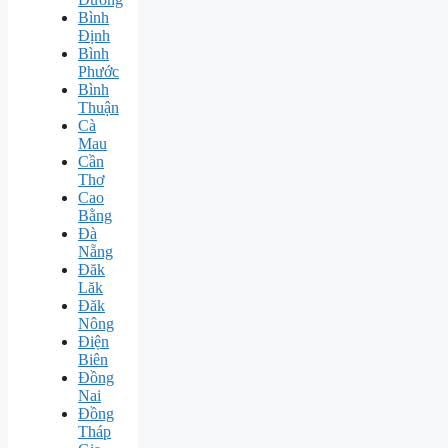
Bình
Định
Bình
Phước
Bình
Thuận
Cà
Mau
Cần
Thơ
Cao
Bằng
Đà
Nẵng
Đăk
Lăk
Đăk
Nông
Điện
Biên
Đồng
Nai
Đồng
Tháp