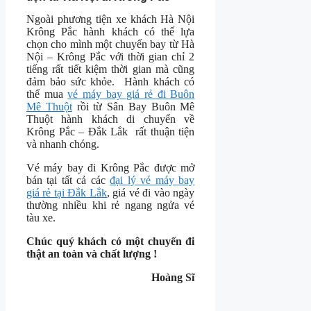
Ngoài phương tiện xe khách Hà Nội
Krông Pắc hành khách có thế lựa
chọn cho mình một chuyến bay từ Hà
Nội – Krông Pắc với thời gian chỉ 2
tiếng rất tiết kiệm thời gian mà cũng
đảm bảo sức khỏe. Hành khách có
thể mua
vé máy bay giá rẻ đi Buôn
Mê Thuột
rồi từ Sân Bay Buôn Mê
Thuột hành khách di chuyển về
Krông Pắc – Đắk Lắk rất thuận tiện
và nhanh chóng.
Vé máy bay đi Krông Pắc được mở
bán tại tất cả các
đại lý vé máy bay
giá rẻ tại Đắk Lắk
, giá vé đi vào ngày
thường nhiều khi rẻ ngang ngửa vé
tàu xe.
Chúc quý khách có một chuyến đi
thật an toàn và chất lượng !
Hoàng Sĩ