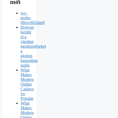
mới
svc-
probe-
08cec602dae8
Hogyan
kerüld
el a
váratlan
meglepetéseket
a
glorion
használata
során
What
Makes
Modern
Online
Casinos
So
Popular
What
Makes
Modern
Online