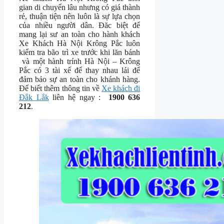
gian di chuyển lâu nhưng có giá thành
rẻ, thuận tiện nên luôn là sự lựa chọn
của nhiều người dân. Đăc biệt để
mang lại sư an toàn cho hành khách
Xe Khách Hà Nội Krông Pắc luôn
kiểm tra bão trì xe trước khi lăn bánh
và một hành trính Hà Nội – Krông
Pắc có 3 tài xế để thay nhau lái để
đảm bảo sự an toàn cho khánh hàng.
Để biết thêm thông tin về
Xe khách đi
Đắk Lắk
liên hệ ngay :
1900 636
212
.