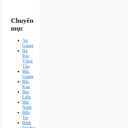
Chuyên
mục
An
Giang
Bà
Rịa
Vũng
Tàu
Bắc
Giang
Bắc
Kạn
Bạc
Liêu
Bắc
Ninh
Bến
Tre
Bình
Dương