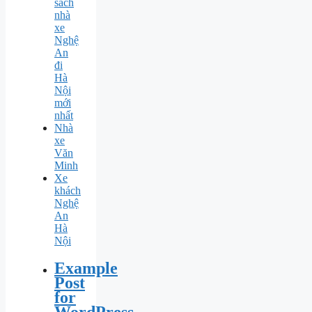
sách
nhà
xe
Nghệ
An
đi
Hà
Nội
mới
nhất
Nhà
xe
Văn
Minh
Xe
khách
Nghệ
An
Hà
Nội
Example
Post
for
WordPress