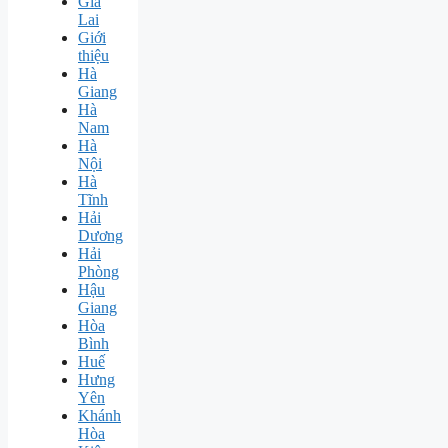
Gia
Lai
Giới
thiệu
Hà
Giang
Hà
Nam
Hà
Nội
Hà
Tĩnh
Hải
Dương
Hải
Phòng
Hậu
Giang
Hòa
Bình
Huế
Hưng
Yên
Khánh
Hòa