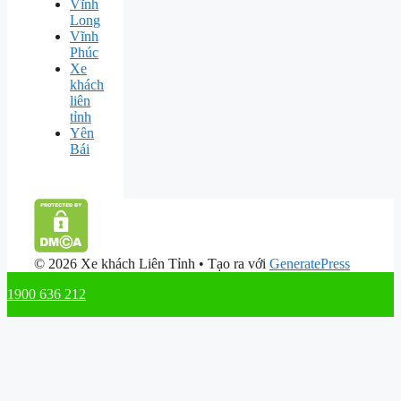
Vĩnh
Long
Vĩnh
Phúc
Xe
khách
liên
tỉnh
Yên
Bái
© 2026 Xe khách Liên Tỉnh
• Tạo ra với
GeneratePress
1900 636 212