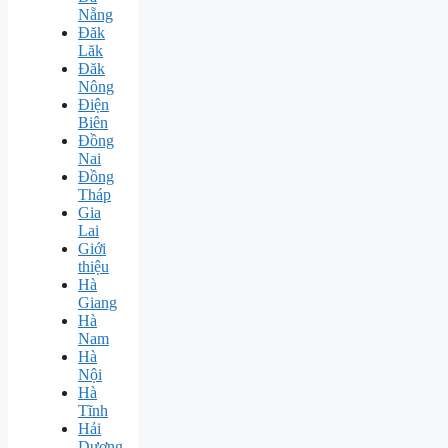
Nẵng
Đăk
Lăk
Đăk
Nông
Điện
Biên
Đồng
Nai
Đồng
Tháp
Gia
Lai
Giới
thiệu
Hà
Giang
Hà
Nam
Hà
Nội
Hà
Tĩnh
Hải
Dương