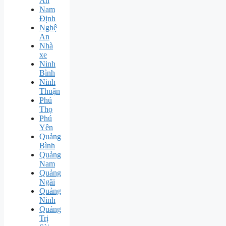
An
Nam
Định
Nghệ
An
Nhà
xe
Ninh
Bình
Ninh
Thuận
Phú
Thọ
Phú
Yên
Quảng
Bình
Quảng
Nam
Quảng
Ngãi
Quảng
Ninh
Quảng
Trị