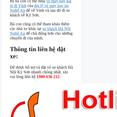
thì bà con có thể mua
vé máy bay giá
rẻ đi Vinh
của
đại lý vé máy bay tại
Nghệ An
để về Vinh và sau đó đi xe
khách về Kỳ Sơn.
Bà con cũng có thể tham khảo thêm
các nhà xe khác tại
xe khách Hà Nội
Nghệ An
để chủ động hơn cho những
chuyến đi của mình.
Thông tin liên hệ đặt
xe:
Để được hỗ trợ và đặt vé xe khách Hà
Nội Kỳ Sơn nhanh chóng nhất, xin
vui lòng liên hệ
1900 636 212
.