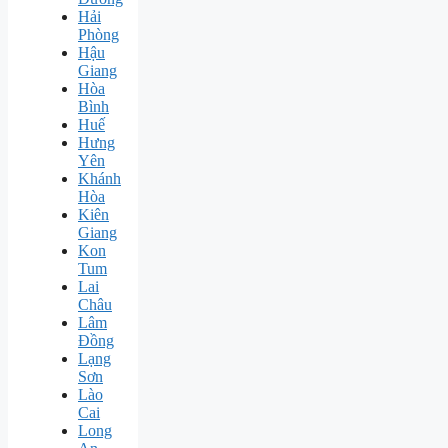
Hải
Phòng
Hậu
Giang
Hòa
Bình
Huế
Hưng
Yên
Khánh
Hòa
Kiên
Giang
Kon
Tum
Lai
Châu
Lâm
Đồng
Lạng
Sơn
Lào
Cai
Long