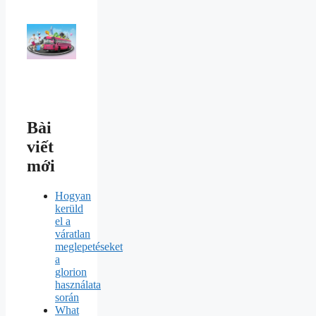
Bài
viết
mới
Hogyan
kerüld
el a
váratlan
meglepetéseket
a
glorion
használata
során
What