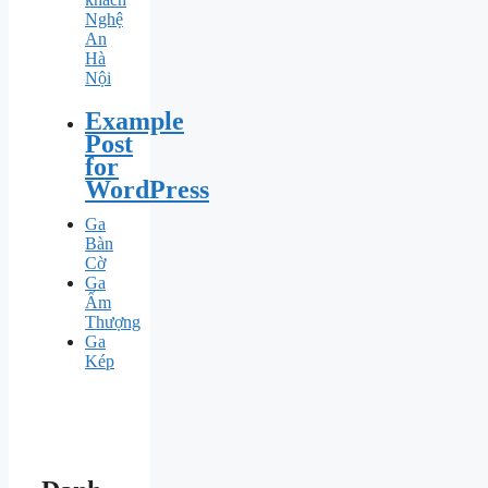
Nghệ
An
Hà
Nội
Example
Post
for
WordPress
Ga
Bàn
Cờ
Ga
Ấm
Thượng
Ga
Kép