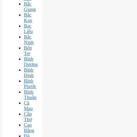
Bắc
Giang
Bắc
Kạn
Bạc
Liêu
Bắc
Ninh
Bến
Tre
Bình
Dương
Bình
Định
Bình
Phước
Bình
Thuận
Cà
Mau
Cần
Thơ
Cao
Bằng
Đà