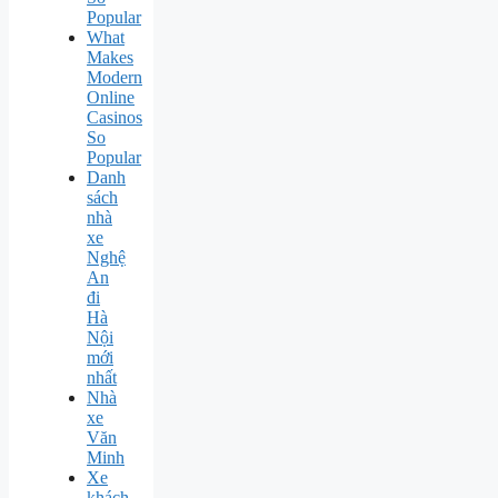
Popular
What
Makes
Modern
Online
Casinos
So
Popular
Danh
sách
nhà
xe
Nghệ
An
đi
Hà
Nội
mới
nhất
Nhà
xe
Văn
Minh
Xe
khách