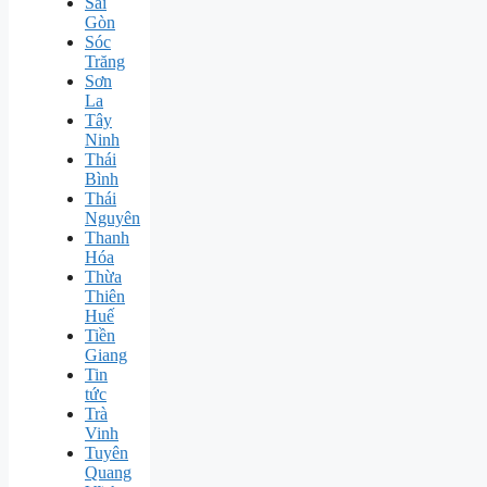
Sài
Gòn
Sóc
Trăng
Sơn
La
Tây
Ninh
Thái
Bình
Thái
Nguyên
Thanh
Hóa
Thừa
Thiên
Huế
Tiền
Giang
Tin
tức
Trà
Vinh
Tuyên
Quang