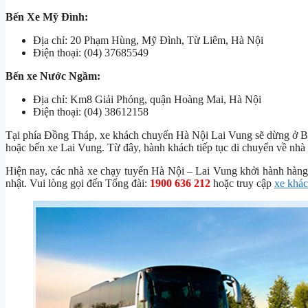
Bến Xe Mỹ Đình:
Địa chỉ: 20 Phạm Hùng, Mỹ Đình, Từ Liêm, Hà Nội
Điện thoại: (04) 37685549
Bến xe Nước Ngầm:
Địa chỉ: Km8 Giải Phóng, quận Hoàng Mai, Hà Nội
Điện thoại: (04) 38612158
Tại phía Đồng Tháp, xe khách chuyến Hà Nội Lai Vung sẽ dừng ở Bế
hoặc bến xe Lai Vung. Từ đây, hành khách tiếp tục di chuyển về nhà 
Hiện nay, các nhà xe chạy tuyến Hà Nội – Lai Vung khởi hành hàng n
nhật. Vui lòng gọi đến Tổng đài:
1900 636 212
hoặc truy cập
xe khá