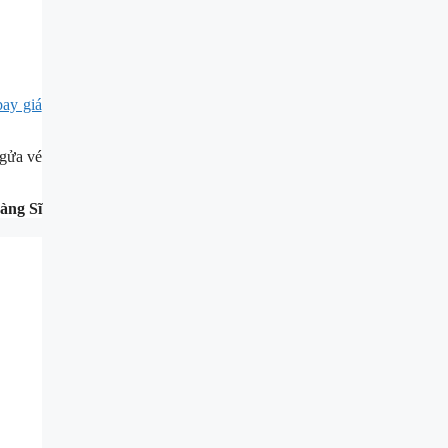
ay giá
ngửa vé
àng Sĩ