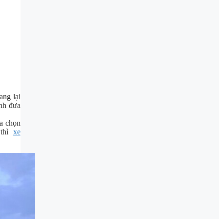
ang lại
ánh đưa
ựa chọn
 thì
xe