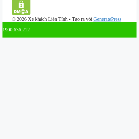
© 2026 Xe khách Liên Tỉnh
• Tạo ra với
GeneratePress
1900 636 212