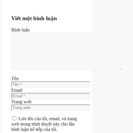
Viết một bình luận
Bình luận
Tên
Email
Trang web
Lưu tên của tôi, email, và trang
web trong trình duyệt này cho lần
bình luận kế tiếp của tôi.