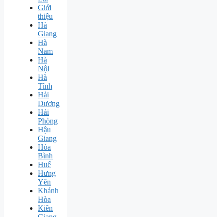
Giới
thiệu
Hà
Giang
Hà
Nam
Hà
Nội
Hà
Tĩnh
Hải
Dương
Hải
Phòng
Hậu
Giang
Hòa
Bình
Huế
Hưng
Yên
Khánh
Hòa
Kiên
Giang