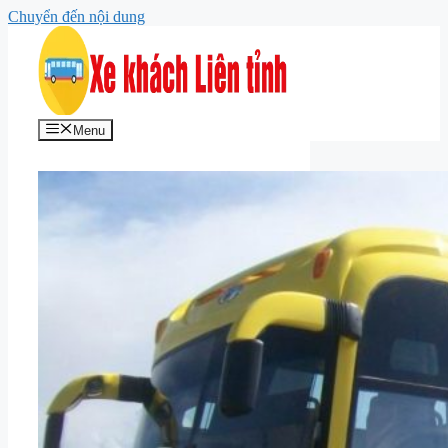
Chuyển đến nội dung
Menu