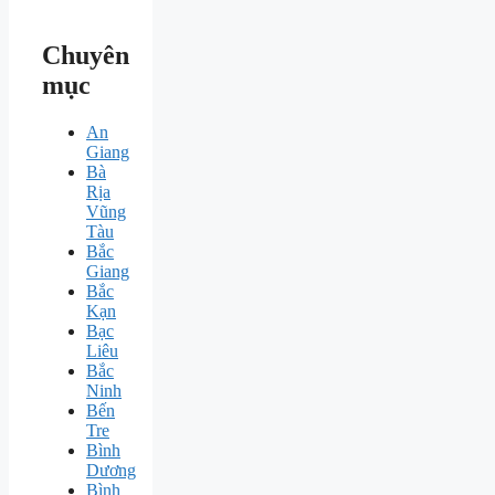
Chuyên
mục
An
Giang
Bà
Rịa
Vũng
Tàu
Bắc
Giang
Bắc
Kạn
Bạc
Liêu
Bắc
Ninh
Bến
Tre
Bình
Dương
Bình