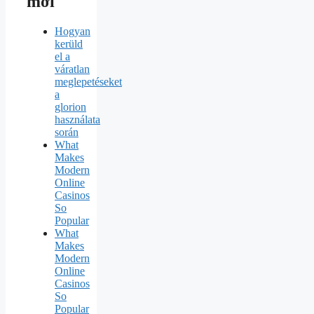
mới
Hogyan
kerüld
el a
váratlan
meglepetéseket
a
glorion
használata
során
What
Makes
Modern
Online
Casinos
So
Popular
What
Makes
Modern
Online
Casinos
So
Popular