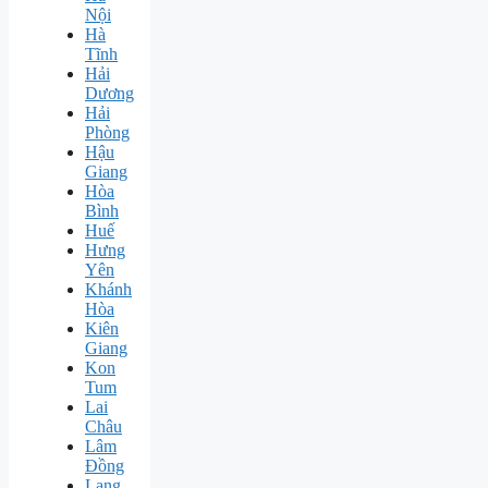
Nội
Hà
Tĩnh
Hải
Dương
Hải
Phòng
Hậu
Giang
Hòa
Bình
Huế
Hưng
Yên
Khánh
Hòa
Kiên
Giang
Kon
Tum
Lai
Châu
Lâm
Đồng
Lạng