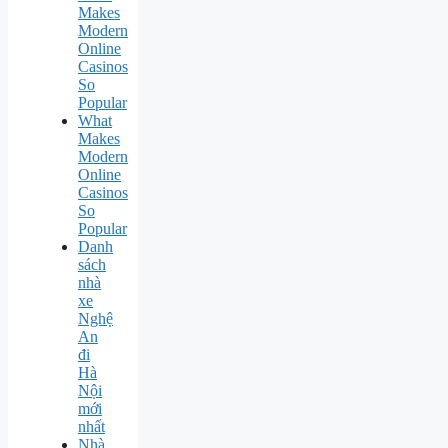
Makes
Modern
Online
Casinos
So
Popular
What
Makes
Modern
Online
Casinos
So
Popular
Danh
sách
nhà
xe
Nghệ
An
đi
Hà
Nội
mới
nhất
Nhà