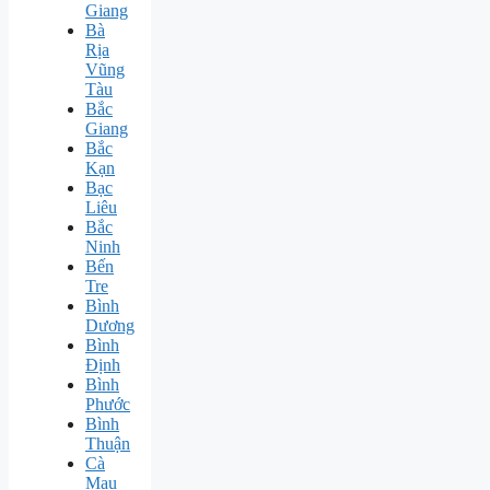
Giang
Bà
Rịa
Vũng
Tàu
Bắc
Giang
Bắc
Kạn
Bạc
Liêu
Bắc
Ninh
Bến
Tre
Bình
Dương
Bình
Định
Bình
Phước
Bình
Thuận
Cà
Mau