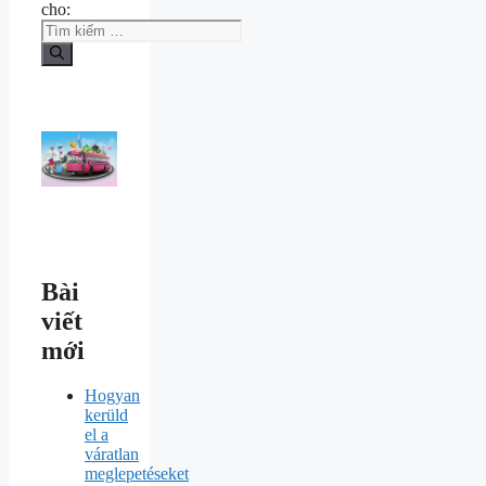
cho:
Bài
viết
mới
Hogyan
kerüld
el a
váratlan
meglepetéseket