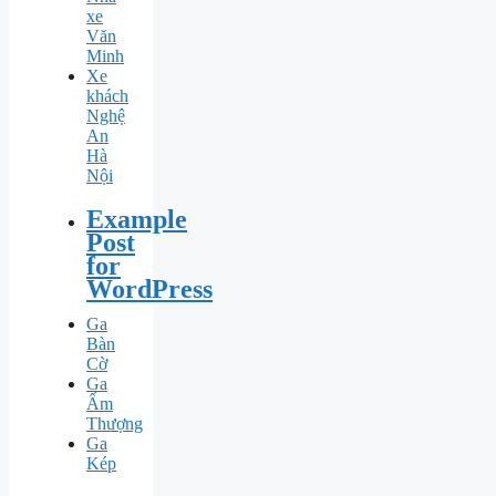
xe
Văn
Minh
Xe
khách
Nghệ
An
Hà
Nội
Example
Post
for
WordPress
Ga
Bàn
Cờ
Ga
Ấm
Thượng
Ga
Kép