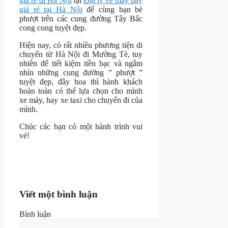
giá rẻ đi Hà Nội
tại
Đại lý vé máy bay
giá rẻ tại Hà Nội
để cùng bạn bè
phượt trên các cung đường Tây Bắc
cong cong tuyệt đẹp.
Hiện nay, có rất nhiều phương tiện di
chuyển từ Hà Nội đi Mường Tè, tuy
nhiên để tiết kiệm tiền bạc và ngắm
nhìn những cung đường ” phượt ”
tuyệt đẹp, đầy hoa thì hành khách
hoàn toàn có thể lựa chọn cho mình
xe máy, hay xe taxi cho chuyến đi của
mình.
Chúc các bạn có một hành trình vui
vẻ!
Viết một bình luận
Bình luận