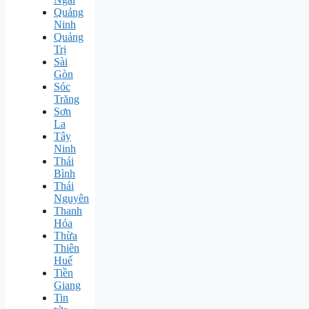
Quảng
Ninh
Quảng
Trị
Sài
Gòn
Sóc
Trăng
Sơn
La
Tây
Ninh
Thái
Bình
Thái
Nguyên
Thanh
Hóa
Thừa
Thiên
Huế
Tiền
Giang
Tin