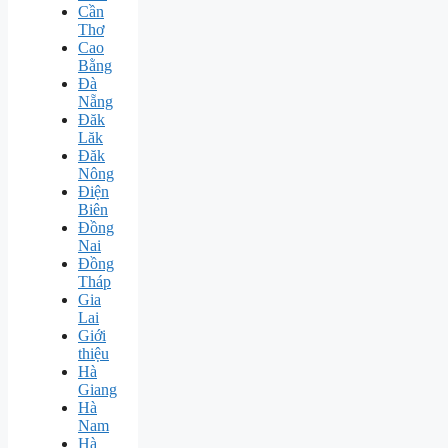
Cần
Thơ
Cao
Bằng
Đà
Nẵng
Đăk
Lăk
Đăk
Nông
Điện
Biên
Đồng
Nai
Đồng
Tháp
Gia
Lai
Giới
thiệu
Hà
Giang
Hà
Nam
Hà