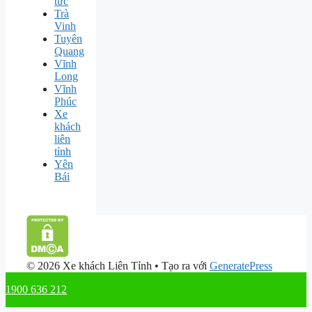
tức
Trà
Vinh
Tuyên
Quang
Vĩnh
Long
Vĩnh
Phúc
Xe
khách
liên
tỉnh
Yên
Bái
© 2026 Xe khách Liên Tỉnh
• Tạo ra với
GeneratePress
1900 636 212