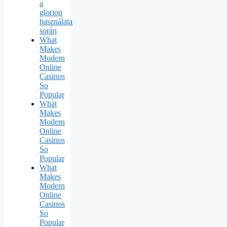
a
glorion
használata
során
What
Makes
Modern
Online
Casinos
So
Popular
What
Makes
Modern
Online
Casinos
So
Popular
What
Makes
Modern
Online
Casinos
So
Popular