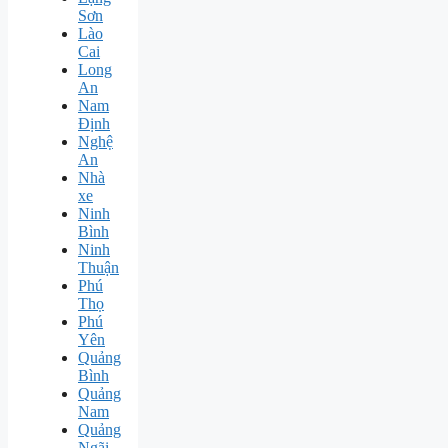
Sơn
Lào
Cai
Long
An
Nam
Định
Nghệ
An
Nhà
xe
Ninh
Bình
Ninh
Thuận
Phú
Thọ
Phú
Yên
Quảng
Bình
Quảng
Nam
Quảng
Ngãi