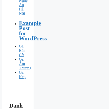
Nghệ
An
Hà
Nội
Example
Post
for
WordPress
Ga
Bàn
Cờ
Ga
Ấm
Thượng
Ga
Kép
Danh