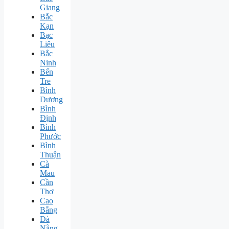
Giang
Bắc
Kạn
Bạc
Liêu
Bắc
Ninh
Bến
Tre
Bình
Dương
Bình
Định
Bình
Phước
Bình
Thuận
Cà
Mau
Cần
Thơ
Cao
Bằng
Đà
Nẵng