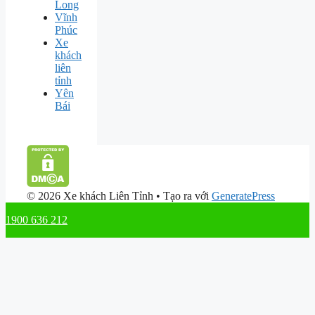
Long
Vĩnh
Phúc
Xe
khách
liên
tỉnh
Yên
Bái
© 2026 Xe khách Liên Tỉnh
• Tạo ra với
GeneratePress
1900 636 212