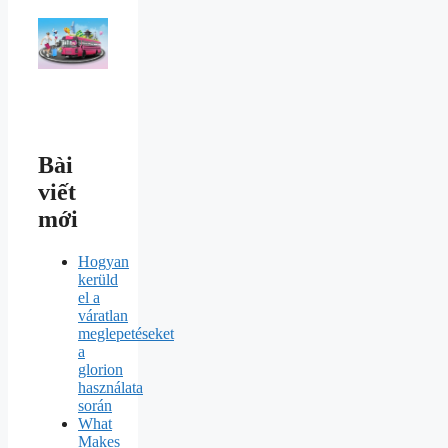
Bài
viết
mới
Hogyan
kerüld
el a
váratlan
meglepetéseket
a
glorion
használata
során
What
Makes