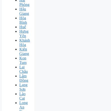
Hải
Phòng
Hậu
Giang
Hòa
Bình
Huế
Hưng
Yên
Khánh
Hòa
Kiên
Giang
Kon
Tum
Lai
Châu
Lâm
Đồng
Lạng
Sơn
Lào
Cai
Long
An