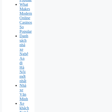
What
Makes
Modern
Online
Casinos
So
Popular
Danh
sách
nhà
xe
Nghệ
An
đi
Hà
Nội
mới
nhất
Nhà
xe
Văn
Minh
Xe
khách