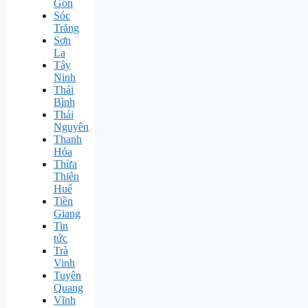
Gòn
Sóc
Trăng
Sơn
La
Tây
Ninh
Thái
Bình
Thái
Nguyên
Thanh
Hóa
Thừa
Thiên
Huế
Tiền
Giang
Tin
tức
Trà
Vinh
Tuyên
Quang
Vĩnh