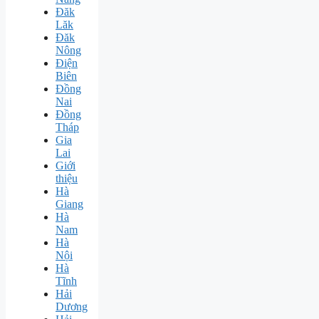
Đăk
Lăk
Đăk
Nông
Điện
Biên
Đồng
Nai
Đồng
Tháp
Gia
Lai
Giới
thiệu
Hà
Giang
Hà
Nam
Hà
Nội
Hà
Tĩnh
Hải
Dương