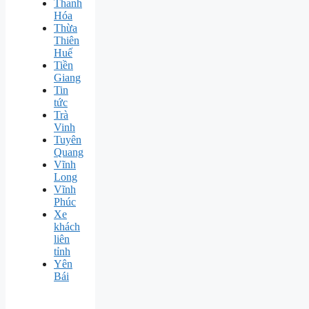
Thanh
Hóa
Thừa
Thiên
Huế
Tiền
Giang
Tin
tức
Trà
Vinh
Tuyên
Quang
Vĩnh
Long
Vĩnh
Phúc
Xe
khách
liên
tỉnh
Yên
Bái