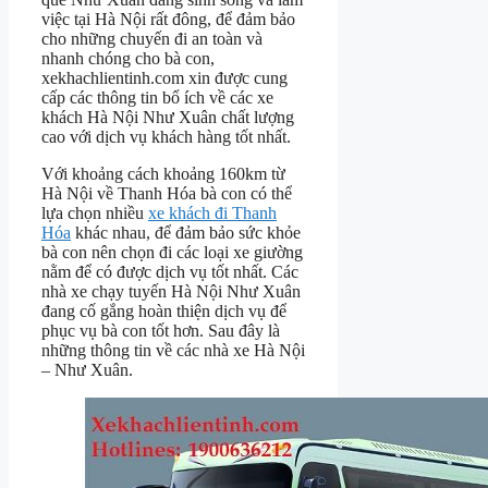
việc tại Hà Nội rất đông, để đảm bảo
cho những chuyến đi an toàn và
nhanh chóng cho bà con,
xekhachlientinh.com xin được cung
cấp các thông tin bổ ích về các xe
khách Hà Nội Như Xuân chất lượng
cao với dịch vụ khách hàng tốt nhất.
Với khoảng cách khoảng 160km từ
Hà Nội về Thanh Hóa bà con có thể
lựa chọn nhiều
xe khách đi Thanh
Hóa
khác nhau, để đảm bảo sức khỏe
bà con nên chọn đi các loại xe giường
nằm để có được dịch vụ tốt nhất. Các
nhà xe chạy tuyến Hà Nội Như Xuân
đang cố gắng hoàn thiện dịch vụ để
phục vụ bà con tốt hơn. Sau đây là
những thông tin về các nhà xe Hà Nội
– Như Xuân.