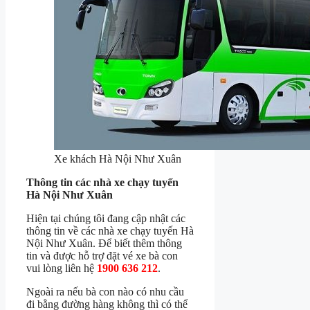
Xe khách Hà Nội Như Xuân
Thông tin các nhà xe chạy tuyến
Hà Nội Như Xuân
Hiện tại chúng tôi đang cập nhật các
thông tin về các nhà xe chạy tuyến Hà
Nội Như Xuân. Để biết thêm thông
tin và được hỗ trợ đặt vé xe bà con
vui lòng liên hệ
1900 636 212
.
Ngoài ra nếu bà con nào có nhu cầu
đi bằng đường hàng không thì có thể