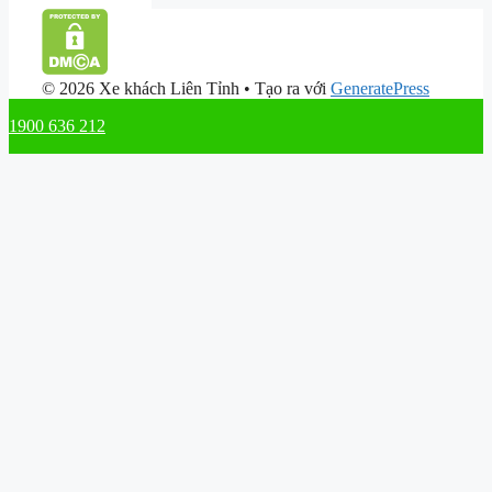
© 2026 Xe khách Liên Tỉnh
• Tạo ra với
GeneratePress
1900 636 212