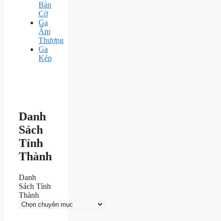
Bàn
Cờ
Ga
Ấm
Thượng
Ga
Kép
Danh
Sách
Tỉnh
Thành
Danh
Sách Tỉnh
Thành