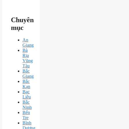
Chuyên
mục
An
Giang
Bà
Rịa
Vũng
Tàu
Bắc
Giang
Bắc
Kạn
Bạc
Liêu
Bắc
Ninh
Bến
Tre
Bình
Dương