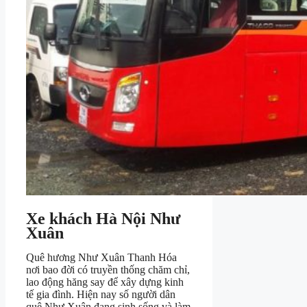
Xe khách Hà Nội Như
Xuân
Quê hương Như Xuân Thanh Hóa
nơi bao đời có truyền thống chăm chỉ,
lao động hăng say để xây dựng kinh
tế gia đình. Hiện nay số người dân
quê Như Xuân đang sinh sống và làm