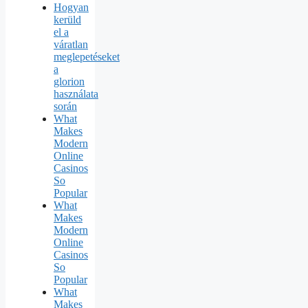
Hogyan
kerüld
el a
váratlan
meglepetéseket
a
glorion
használata
során
What
Makes
Modern
Online
Casinos
So
Popular
What
Makes
Modern
Online
Casinos
So
Popular
What
Makes