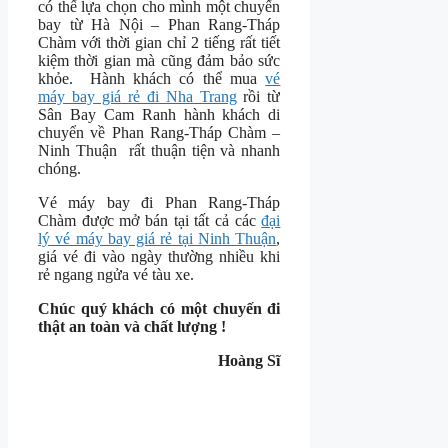
có thế lựa chọn cho mình một chuyến
bay từ Hà Nội – Phan Rang-Tháp
Chàm với thời gian chỉ 2 tiếng rất tiết
kiệm thời gian mà cũng đảm bảo sức
khỏe. Hành khách có thể mua
vé
máy bay giá rẻ đi Nha Trang
rồi từ
Sân Bay Cam Ranh hành khách di
chuyển về Phan Rang-Tháp Chàm –
Ninh Thuận rất thuận tiện và nhanh
chóng.
Vé máy bay đi Phan Rang-Tháp
Chàm được mở bán tại tất cả các
đại
lý vé máy bay giá rẻ tại Ninh Thuận
,
giá vé đi vào ngày thường nhiều khi
rẻ ngang ngửa vé tàu xe.
Chúc quý khách có một chuyến đi
thật an toàn và chất lượng !
Hoàng Sĩ