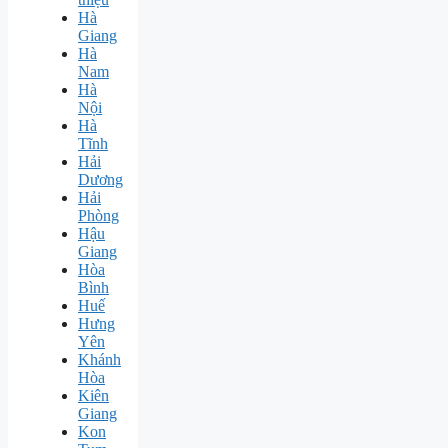
Hà
Giang
Hà
Nam
Hà
Nội
Hà
Tĩnh
Hải
Dương
Hải
Phòng
Hậu
Giang
Hòa
Bình
Huế
Hưng
Yên
Khánh
Hòa
Kiên
Giang
Kon