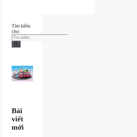
Tìm kiếm
cho:
Bài
viết
mới