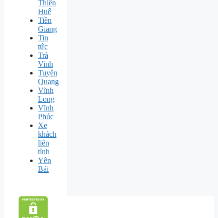
Thiên
Huế
Tiền
Giang
Tin
tức
Trà
Vinh
Tuyên
Quang
Vĩnh
Long
Vĩnh
Phúc
Xe
khách
liên
tỉnh
Yên
Bái