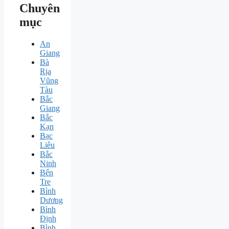
Chuyên
mục
An
Giang
Bà
Rịa
Vũng
Tàu
Bắc
Giang
Bắc
Kạn
Bạc
Liêu
Bắc
Ninh
Bến
Tre
Bình
Dương
Bình
Định
Bình