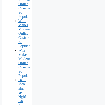
Online
Casinos
So
Popular
What
Makes
Modern
Online
Casinos
So
Popular
What
Makes
Modern
Online
Casinos
So
Popular
Danh
sách
nhà
xe
Nghệ
An