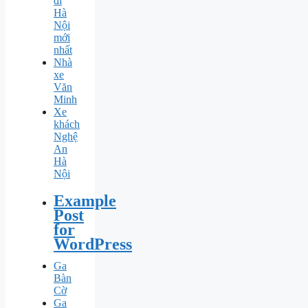
đi
Hà
Nội
mới
nhất
Nhà
xe
Văn
Minh
Xe
khách
Nghệ
An
Hà
Nội
Example
Post
for
WordPress
Ga
Bàn
Cờ
Ga