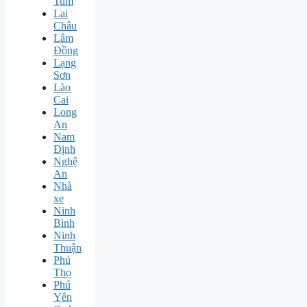
Tum
Lai
Châu
Lâm
Đồng
Lạng
Sơn
Lào
Cai
Long
An
Nam
Định
Nghệ
An
Nhà
xe
Ninh
Bình
Ninh
Thuận
Phú
Thọ
Phú
Yên