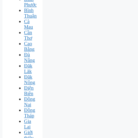
Phước
Bình
Thuận
Cà
Mau
Cần
Thơ
Cao
Bằng
Đà
Nẵng
Đăk
Lăk
Đăk
Nông
Điện
Biên
Đồng
Nai
Đồng
Tháp
Gia
Lai
Giới
thiệu