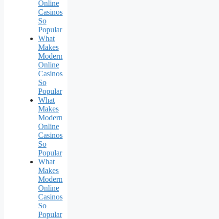
Online
Casinos
So
Popular
What
Makes
Modern
Online
Casinos
So
Popular
What
Makes
Modern
Online
Casinos
So
Popular
What
Makes
Modern
Online
Casinos
So
Popular