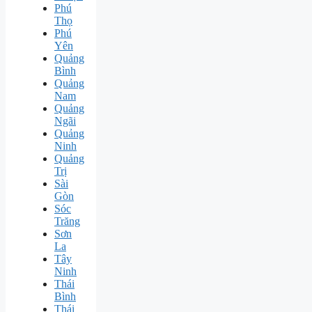
Phú
Thọ
Phú
Yên
Quảng
Bình
Quảng
Nam
Quảng
Ngãi
Quảng
Ninh
Quảng
Trị
Sài
Gòn
Sóc
Trăng
Sơn
La
Tây
Ninh
Thái
Bình
Thái