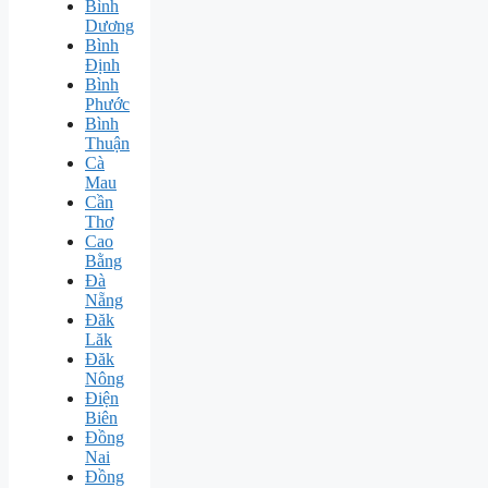
Bình
Dương
Bình
Định
Bình
Phước
Bình
Thuận
Cà
Mau
Cần
Thơ
Cao
Bằng
Đà
Nẵng
Đăk
Lăk
Đăk
Nông
Điện
Biên
Đồng
Nai
Đồng