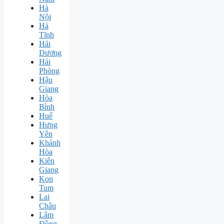
Hà
Nội
Hà
Tĩnh
Hải
Dương
Hải
Phòng
Hậu
Giang
Hòa
Bình
Huế
Hưng
Yên
Khánh
Hòa
Kiên
Giang
Kon
Tum
Lai
Châu
Lâm
Đồng