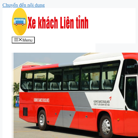
Chuyển đến nội dung
Menu