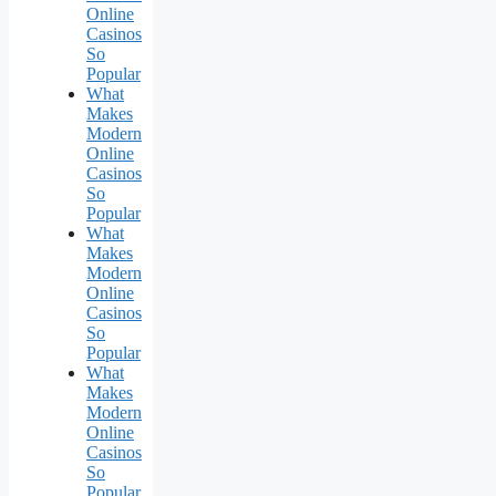
Online
Casinos
So
Popular
What
Makes
Modern
Online
Casinos
So
Popular
What
Makes
Modern
Online
Casinos
So
Popular
What
Makes
Modern
Online
Casinos
So
Popular