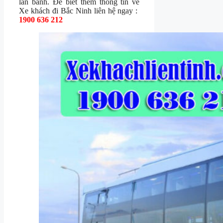
lăn bánh. Để biết thêm thông tin về
Xe khách đi Bắc Ninh liên hệ ngay :
1900 636 212