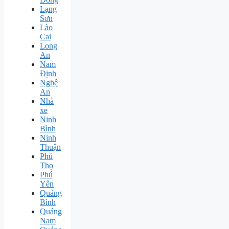
Lạng
Sơn
Lào
Cai
Long
An
Nam
Định
Nghệ
An
Nhà
xe
Ninh
Bình
Ninh
Thuận
Phú
Thọ
Phú
Yên
Quảng
Bình
Quảng
Nam