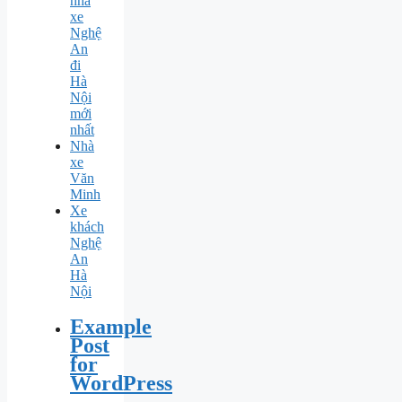
nhà
xe
Nghệ
An
đi
Hà
Nội
mới
nhất
Nhà
xe
Văn
Minh
Xe
khách
Nghệ
An
Hà
Nội
Example
Post
for
WordPress