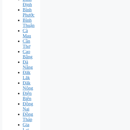
Định
Bình
Phước
Bình
Thuận
Cà
Mau
Cần
Thơ
Cao
Bằng
Đà
Nẵng
Đăk
Lăk
Đăk
Nông
Điện
Biên
Đồng
Nai
Đồng
Tháp
Gia
Lai