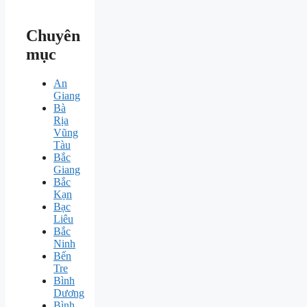
Chuyên
mục
An
Giang
Bà
Rịa
Vũng
Tàu
Bắc
Giang
Bắc
Kạn
Bạc
Liêu
Bắc
Ninh
Bến
Tre
Bình
Dương
Bình