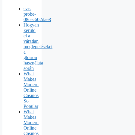
svc-
probe-
08cec602dae8
Hogyan
kerüld
el a
váratlan
meglepetéseket
a
glorion
használata
során
What
Makes
Modern
Online
Casinos
So
Popular
What
Makes
Modern
Online
Casinos