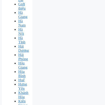
Giới
thiệu
Hà
Giang
Hà
Nam
Hà
Nội
Hà
Tĩnh
Hải
Dương
Hải
Phòng
Hậu
Giang
Hòa
Bình
Huế
Hưng
Yên
Khánh
Hòa
Kiên