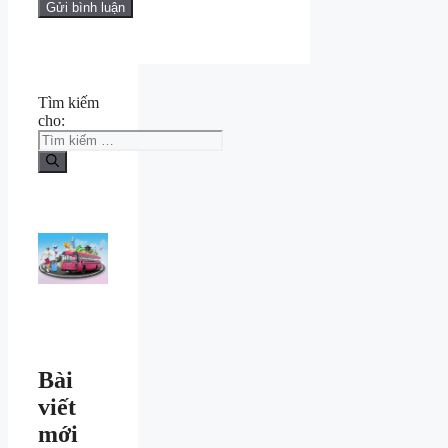
Tìm kiếm
cho:
Bài
viết
mới