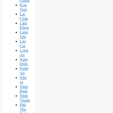
Giang
Kon
Tum
Lai
Châu
Lâm
Đồng
Lạng
Sơn
Lào
Cai
Long
An
Nam
Định
Nghệ
An
Nhà
xe
Ninh
Bình
Ninh
Thuận
Phú
Thọ