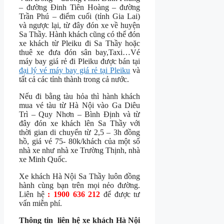
– đường Đinh Tiên Hoàng – đường
Trần Phú – điểm cuối (tỉnh Gia Lai)
và ngược lại, từ đây đón xe về huyện
Sa Thầy. Hành khách cũng có thể đón
xe khách từ Pleiku đi Sa Thầy hoặc
thuê xe đưa đón sân bay,Taxi…Vé
máy bay giá rẻ đi Pleiku được bán tại
đại lý vé máy bay giá rẻ tại Pleiku
và
tất cả các tỉnh thành trong cả nước.
Nếu đi bằng tàu hỏa thì hành khách
mua vé tàu từ Hà Nội vào Ga Diêu
Trì – Quy Nhơn – Bình Định và từ
đây đón xe khách lên Sa Thầy với
thời gian di chuyển từ 2,5 – 3h đồng
hồ, giá vé 75- 80k/khách của một số
nhà xe như nhà xe Trường Thịnh, nhà
xe Minh Quốc.
Xe khách Hà Nội Sa Thầy luôn đồng
hành cùng bạn trên mọi nẻo đường.
Liên hệ
: 1900 636 212
để được tư
vấn miễn phí.
Thông tin liên hệ xe khách Hà Nội