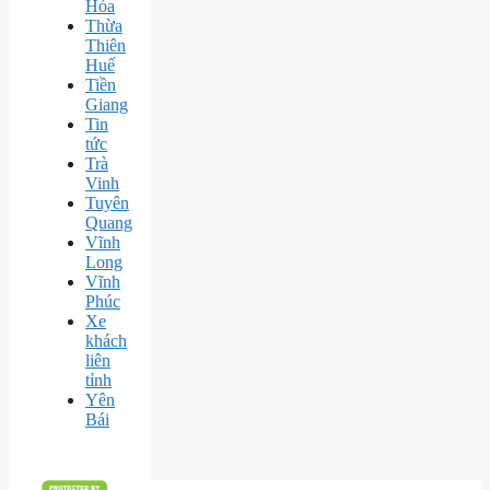
Hóa
Thừa
Thiên
Huế
Tiền
Giang
Tin
tức
Trà
Vinh
Tuyên
Quang
Vĩnh
Long
Vĩnh
Phúc
Xe
khách
liên
tỉnh
Yên
Bái