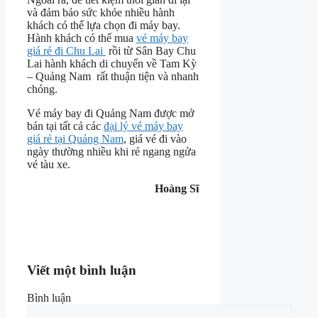
và đảm bảo sức khỏe nhiều hành
khách có thể lựa chọn đi máy bay.
Hành khách có thể mua
vé máy bay
giá rẻ đi Chu Lai
rồi từ Sân Bay Chu
Lai hành khách di chuyển về Tam Kỳ
– Quảng Nam rất thuận tiện và nhanh
chóng.
Vé máy bay đi Quảng Nam được mở
bán tại tất cả các
đại lý vé máy bay
giá rẻ tại Quảng Nam
, giá vé đi vào
ngày thường nhiều khi rẻ ngang ngửa
vé tàu xe.
Hoàng Sĩ
Viết một bình luận
Bình luận