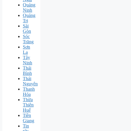
Quảng
Ninh
Quảng
Trị
Sài
Gòn
Sóc
Trăng
Sơn
La
Tây
Ninh
Thái
Bình
Thái
Nguyên
Thanh
Hóa
Thừa
Thiên
Huế
Tiền
Giang
Tin