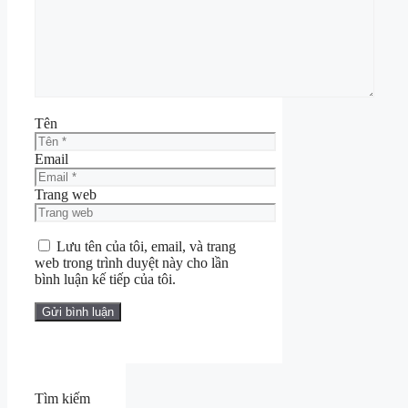
Tên
Email
Trang web
Lưu tên của tôi, email, và trang
web trong trình duyệt này cho lần
bình luận kế tiếp của tôi.
Tìm kiếm