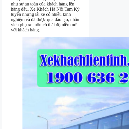
như sự an toàn của khách hàng lên
hàng đầu. Xe Khách Hà Nội Tam Kỳ
tuyển những lái xe có nhiều kinh
nghiệm và đã được qua đào tạo, nhân
viên phụ xe luôn có thái độ niềm nở
với khách hàng.