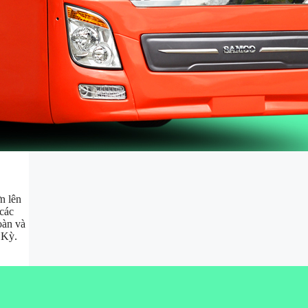
n lên
 các
oàn và
 Kỳ.