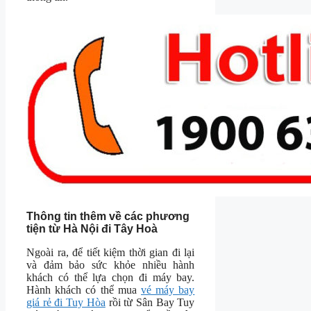
Thông tin thêm về các phương
tiện từ Hà Nội đi Tây Hoà
Ngoài ra, để tiết kiệm thời gian đi lại
và đảm bảo sức khỏe nhiều hành
khách có thể lựa chọn đi máy bay.
Hành khách có thể mua
vé máy bay
giá rẻ đi Tuy Hòa
rồi từ Sân Bay Tuy