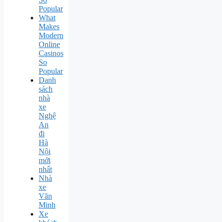
Popular
What
Makes
Modern
Online
Casinos
So
Popular
Danh
sách
nhà
xe
Nghệ
An
đi
Hà
Nội
mới
nhất
Nhà
xe
Văn
Minh
Xe