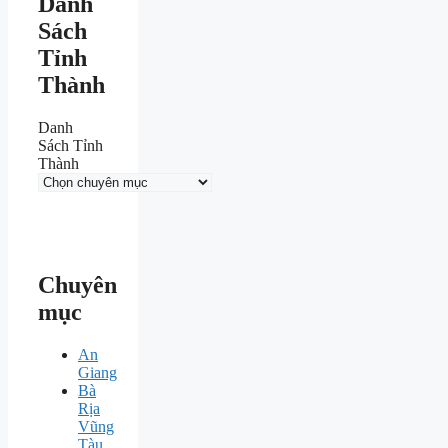
Danh
Sách
Tỉnh
Thành
Danh
Sách Tỉnh
Thành
Chuyên
mục
An
Giang
Bà
Rịa
Vũng
Tàu