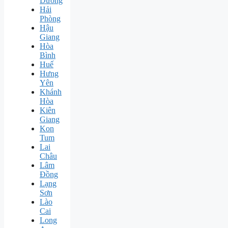
Dương
Hải
Phòng
Hậu
Giang
Hòa
Bình
Huế
Hưng
Yên
Khánh
Hòa
Kiên
Giang
Kon
Tum
Lai
Châu
Lâm
Đồng
Lạng
Sơn
Lào
Cai
Long