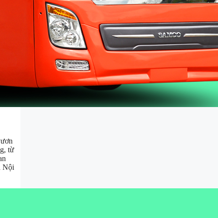
vươn
g, từ
an
à Nội