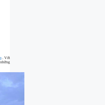
m
. Với
i những