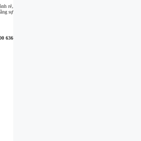
nh rẻ,
bằng sự
00 636