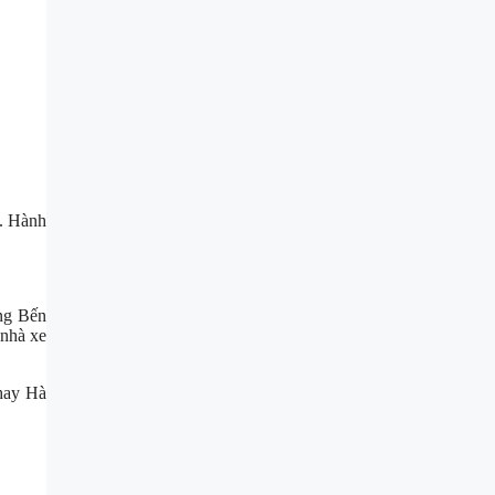
. Hành
ng Bến
 nhà xe
hay Hà