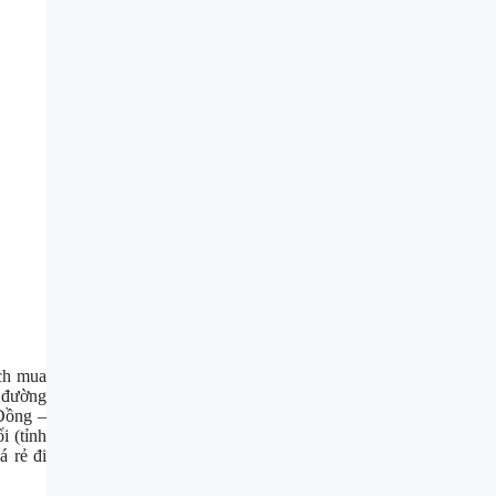
ch mua
– đường
Đồng –
 (tỉnh
 rẻ đi