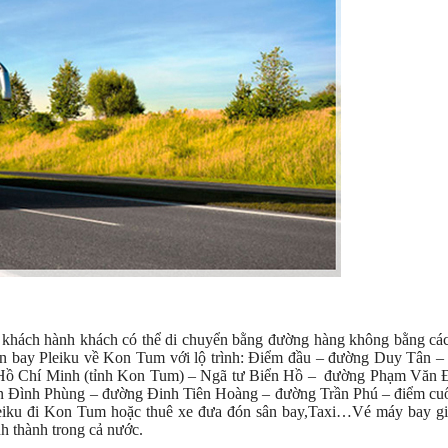
e khách hành khách có thể di chuyển bằng đường hàng không bằng cá
sân bay Pleiku về Kon Tum với lộ trình: Điểm đầu – đường Duy Tân 
ồ Chí Minh (tỉnh Kon Tum) – Ngã tư Biển Hồ – đường Phạm Văn 
 Đình Phùng – đường Đinh Tiên Hoàng – đường Trần Phú – điểm cuối
leiku đi Kon Tum hoặc thuê xe đưa đón sân bay,Taxi…Vé máy bay giá
nh thành trong cả nước.