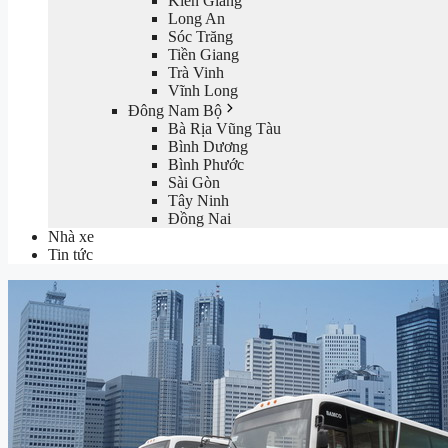
Kiên Giang
Long An
Sóc Trăng
Tiền Giang
Trà Vinh
Vĩnh Long
Đông Nam Bộ
Bà Rịa Vũng Tàu
Bình Dương
Bình Phước
Sài Gòn
Tây Ninh
Đồng Nai
Nhà xe
Tin tức