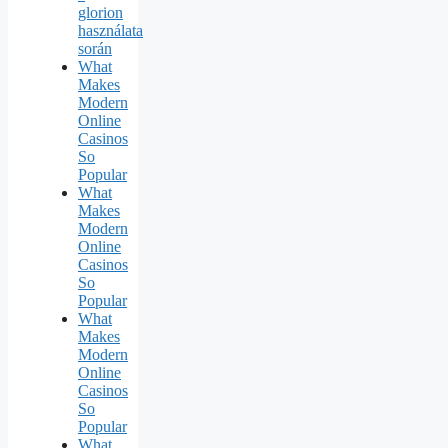
glorion
használata
során
What
Makes
Modern
Online
Casinos
So
Popular
What
Makes
Modern
Online
Casinos
So
Popular
What
Makes
Modern
Online
Casinos
So
Popular
What