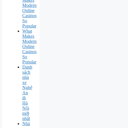
Makes
Modern
Online
Casinos
So
Popular
What
Makes
Modern
Online
Casinos
So
Popular
Danh
sách
nhà
xe
Nghệ
An
đi
Hà
Nội
mới
nhất
Nhà