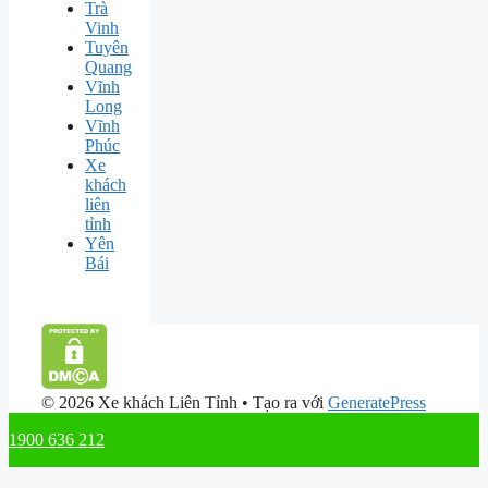
Trà
Vinh
Tuyên
Quang
Vĩnh
Long
Vĩnh
Phúc
Xe
khách
liên
tỉnh
Yên
Bái
© 2026 Xe khách Liên Tỉnh
• Tạo ra với
GeneratePress
1900 636 212