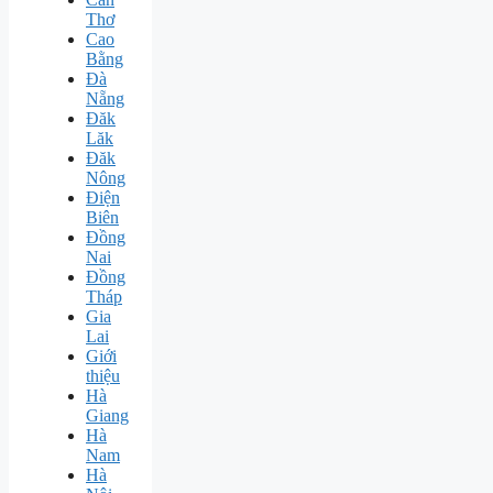
Thơ
Cao
Bằng
Đà
Nẵng
Đăk
Lăk
Đăk
Nông
Điện
Biên
Đồng
Nai
Đồng
Tháp
Gia
Lai
Giới
thiệu
Hà
Giang
Hà
Nam
Hà