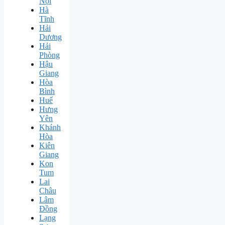
Nội
Hà
Tĩnh
Hải
Dương
Hải
Phòng
Hậu
Giang
Hòa
Bình
Huế
Hưng
Yên
Khánh
Hòa
Kiên
Giang
Kon
Tum
Lai
Châu
Lâm
Đồng
Lạng