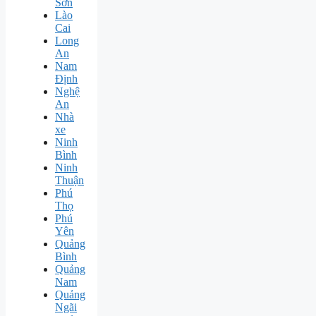
Sơn
Lào
Cai
Long
An
Nam
Định
Nghệ
An
Nhà
xe
Ninh
Bình
Ninh
Thuận
Phú
Thọ
Phú
Yên
Quảng
Bình
Quảng
Nam
Quảng
Ngãi