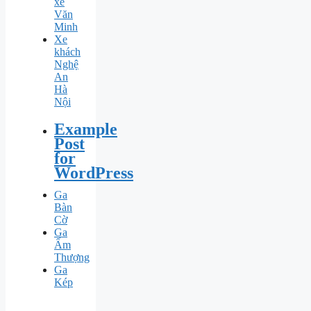
xe
Văn
Minh
Xe
khách
Nghệ
An
Hà
Nội
Example
Post
for
WordPress
Ga
Bàn
Cờ
Ga
Ấm
Thượng
Ga
Kép