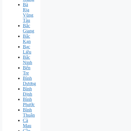
Bà
Rịa
Vũng
Tàu
Bắc
Giang
Bắc
Kạn
Bạc
Liêu
Bắc
Ninh
Bến
Tre
Bình
Dương
Bình
Định
Bình
Phước
Bình
Thuận
Cà
Mau
Cần