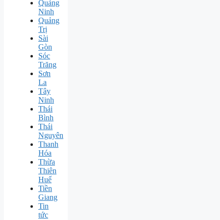
Quảng
Ninh
Quảng
Trị
Sài
Gòn
Sóc
Trăng
Sơn
La
Tây
Ninh
Thái
Bình
Thái
Nguyên
Thanh
Hóa
Thừa
Thiên
Huế
Tiền
Giang
Tin
tức