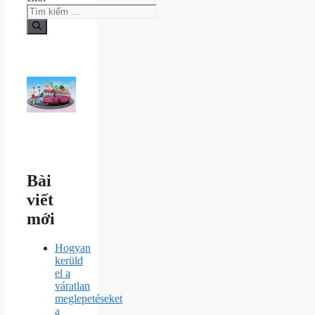
Bài
viết
mới
Hogyan
kerüld
el a
váratlan
meglepetéseket
a