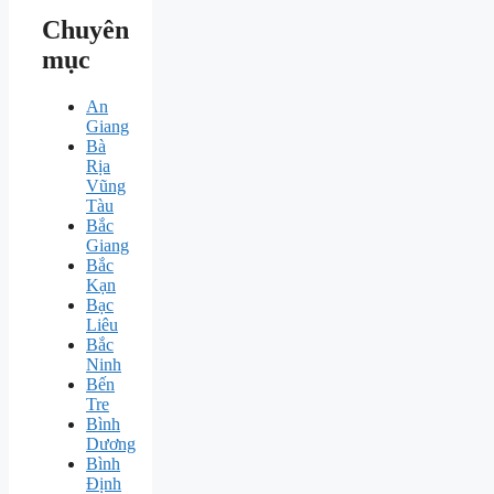
Chuyên
mục
An
Giang
Bà
Rịa
Vũng
Tàu
Bắc
Giang
Bắc
Kạn
Bạc
Liêu
Bắc
Ninh
Bến
Tre
Bình
Dương
Bình
Định