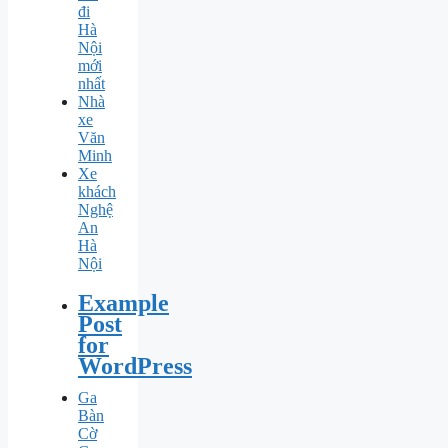
đi
Hà
Nội
mới
nhất
Nhà
xe
Văn
Minh
Xe
khách
Nghệ
An
Hà
Nội
Example
Post
for
WordPress
Ga
Bàn
Cờ