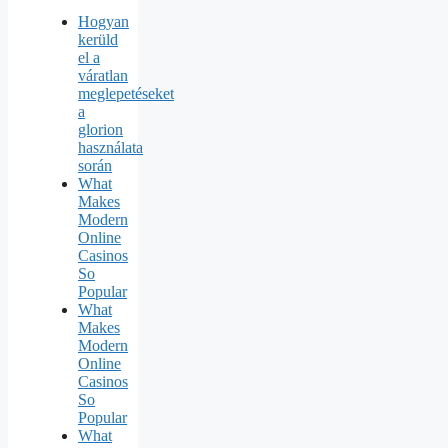
Hogyan
kerüld
el a
váratlan
meglepetéseket
a
glorion
használata
során
What
Makes
Modern
Online
Casinos
So
Popular
What
Makes
Modern
Online
Casinos
So
Popular
What