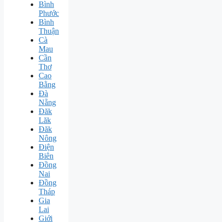
Bình
Phước
Bình
Thuận
Cà
Mau
Cần
Thơ
Cao
Bằng
Đà
Nẵng
Đăk
Lăk
Đăk
Nông
Điện
Biên
Đồng
Nai
Đồng
Tháp
Gia
Lai
Giới