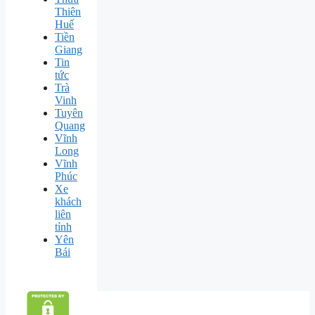
Thiên
Huế
Tiền
Giang
Tin
tức
Trà
Vinh
Tuyên
Quang
Vĩnh
Long
Vĩnh
Phúc
Xe
khách
liên
tỉnh
Yên
Bái