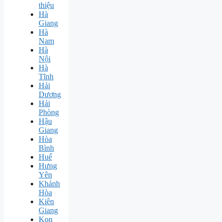
thiệu
Hà
Giang
Hà
Nam
Hà
Nội
Hà
Tĩnh
Hải
Dương
Hải
Phòng
Hậu
Giang
Hòa
Bình
Huế
Hưng
Yên
Khánh
Hòa
Kiên
Giang
Kon