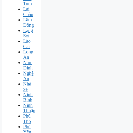
Tum
Lai
Châu
Lâm
Đồng
Lạng
Sơn
Lào
Cai
Long
An
Nam
Định
Nghệ
An
Nhà
xe
Ninh
Bình
Ninh
Thuận
Phú
Thọ
Phú
Yên