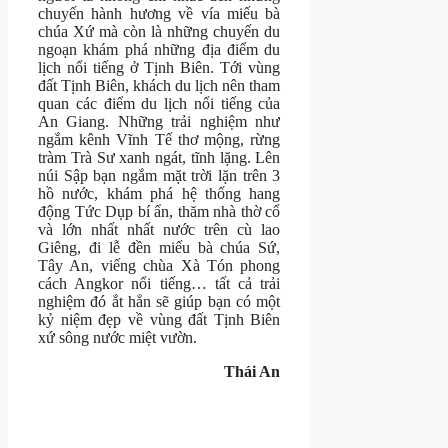
chuyến hành hương về vía miếu bà
chúa Xứ mà còn là những chuyến du
ngoạn khám phá những địa điểm du
lịch nổi tiếng ở Tịnh Biên. Tới vùng
đất Tịnh Biên, khách du lịch nên tham
quan các điểm du lịch nổi tiếng của
An Giang. Những trải nghiệm như
ngắm kênh Vĩnh Tế thơ mộng, rừng
tràm Trà Sư xanh ngát, tĩnh lặng. Lên
núi Sập bạn ngắm mặt trời lặn trên 3
hồ nước, khám phá hệ thống hang
động Tức Dụp bí ẩn, thăm nhà thờ cổ
và lớn nhất nhất nước trên cù lao
Giêng, đi lễ đền miếu bà chúa Sứ,
Tây An, viếng chùa Xà Tón phong
cách Angkor nổi tiếng… tất cả trải
nghiệm đó ắt hẳn sẽ giúp bạn có một
kỷ niệm đẹp về vùng đất Tịnh Biên
xứ sông nước miệt vườn.
Thái An