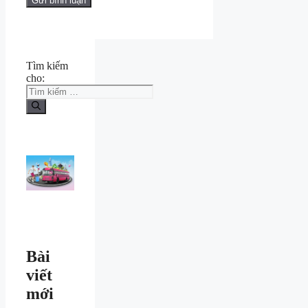
Tìm kiếm
cho:
Bài
viết
mới