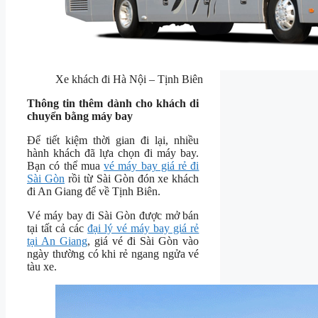
Xe khách đi Hà Nội – Tịnh Biên
Thông tin thêm dành cho khách di
chuyển bằng máy bay
Để tiết kiệm thời gian đi lại, nhiều
hành khách đã lựa chọn đi máy bay.
Bạn có thể mua
vé máy bay giá rẻ đi
Sài Gòn
rồi từ Sài Gòn đón xe khách
đi An Giang để về Tịnh Biên.
Vé máy bay đi Sài Gòn được mở bán
tại tất cả các
đại lý vé máy bay giá rẻ
tại An Giang
, giá vé đi Sài Gòn vào
ngày thường có khi rẻ ngang ngửa vé
tàu xe.