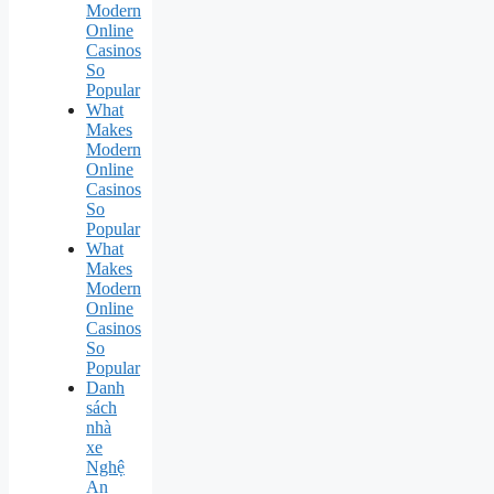
Modern
Online
Casinos
So
Popular
What
Makes
Modern
Online
Casinos
So
Popular
What
Makes
Modern
Online
Casinos
So
Popular
Danh
sách
nhà
xe
Nghệ
An