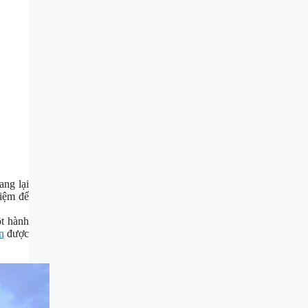
ang lại
hiệm để
ột hành
n
được