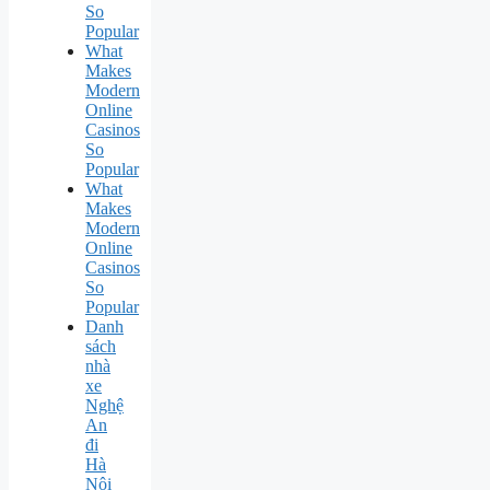
So
Popular
What
Makes
Modern
Online
Casinos
So
Popular
What
Makes
Modern
Online
Casinos
So
Popular
Danh
sách
nhà
xe
Nghệ
An
đi
Hà
Nội