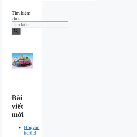
Tìm kiếm
cho:
Bài
viết
mới
Hogyan
kerüld