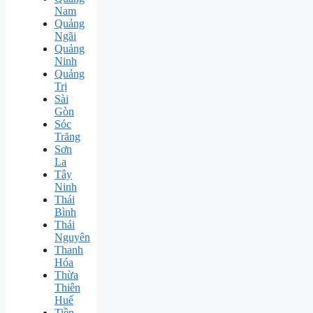
Nam
Quảng
Ngãi
Quảng
Ninh
Quảng
Trị
Sài
Gòn
Sóc
Trăng
Sơn
La
Tây
Ninh
Thái
Bình
Thái
Nguyên
Thanh
Hóa
Thừa
Thiên
Huế
Tiền