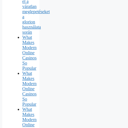
el a
váratlan
meglepetéseket
a
glorion
használata
során
What
Makes
Modern
Online
Casinos
So
Popular
What
Makes
Modern
Online
Casinos
So
Popular
What
Makes
Modern
Online