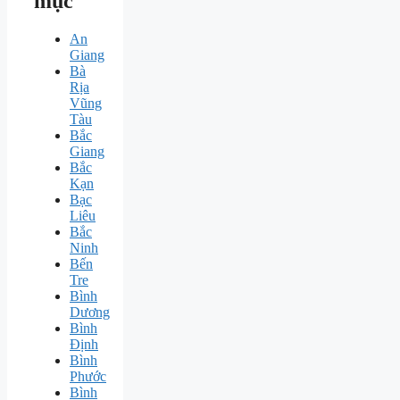
mục
An
Giang
Bà
Rịa
Vũng
Tàu
Bắc
Giang
Bắc
Kạn
Bạc
Liêu
Bắc
Ninh
Bến
Tre
Bình
Dương
Bình
Định
Bình
Phước
Bình