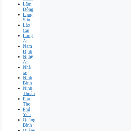
Lâm
Đồng
Lạng
Sơn
Lào
Cai
Long
An
Nam
Định
Nghệ
An
Nhà
xe
Ninh
Bình
Ninh
Thuận
Phú
Thọ
Phú
Yên
Quảng
Bình
Quảng