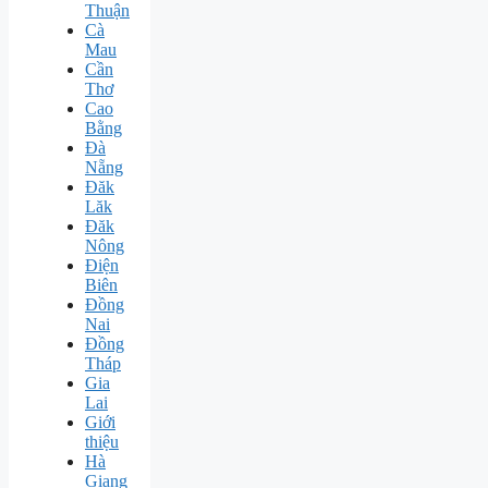
Thuận
Cà
Mau
Cần
Thơ
Cao
Bằng
Đà
Nẵng
Đăk
Lăk
Đăk
Nông
Điện
Biên
Đồng
Nai
Đồng
Tháp
Gia
Lai
Giới
thiệu
Hà
Giang