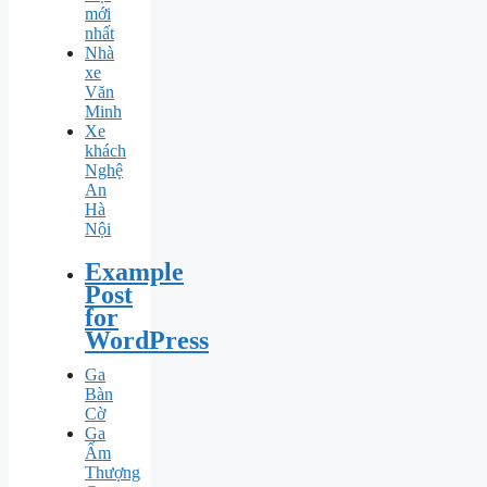
mới
nhất
Nhà
xe
Văn
Minh
Xe
khách
Nghệ
An
Hà
Nội
Example
Post
for
WordPress
Ga
Bàn
Cờ
Ga
Ấm
Thượng