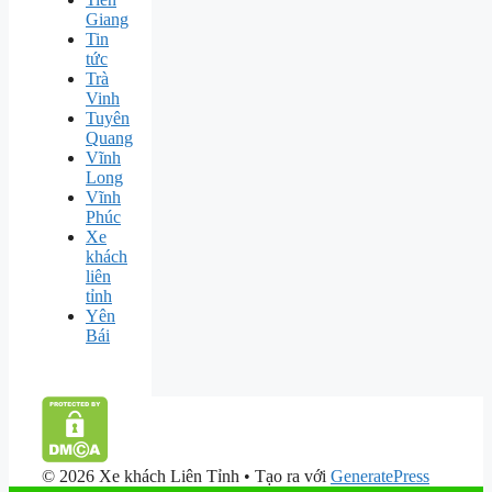
Giang
Tin
tức
Trà
Vinh
Tuyên
Quang
Vĩnh
Long
Vĩnh
Phúc
Xe
khách
liên
tỉnh
Yên
Bái
© 2026 Xe khách Liên Tỉnh
• Tạo ra với
GeneratePress