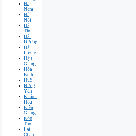
Hà
Nam
Hà
Nội
Hà
Tĩnh
Hải
Dương
Hải
Phòng
Hậu
Giang
Hòa
Bình
Huế
Hưng
Yên
Khánh
Hòa
Kiên
Giang
Kon
Tum
Lai
Châu