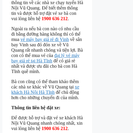
thông tin về các nhà xe chạy tuyến Hà
Nội Vũ Quang. Để biết thêm thông
tin và được hỗ trợ đặt vé xe bà con
vui lòng liên hệ
1900 636 212
.
Ngoài ra nếu bà con nào có nhu cầu
đi bằng đường hàng không thì có thể
mua
vé máy bay giá rẻ đi Vinh
về sân
bay Vinh sau đó đón xe về Vũ
Quang rất nhanh chóng và tiện lợi. Bà
con có thể mua vé của
đại lý vé máy
bay giá rẻ tại Hà Tĩnh
để có giá rẻ
nhất và được ưu đãi cho bà con Hà
Tĩnh quê mình.
Bà con cũng có thể tham khảo thêm
các nhà xe khác về Vũ Quang tại
xe
khách Hà Nội Hà Tĩnh
để chủ động
hơn cho những chuyến đi của mình.
Thông tin liên hệ đặt xe:
Để được hỗ trợ và đặt vé xe khách Hà
Nội Vũ Quang nhanh chóng nhất, xin
vui lòng liên hệ
1900 636 212
.