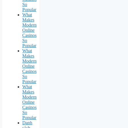
So
Popular
What
Makes
Modern
Online
Casinos
So
Popular
What
Makes
Modern
Online
Casinos
So
Popular
What
Makes
Modern
Online
Casinos
So
Popular
Danh
sách