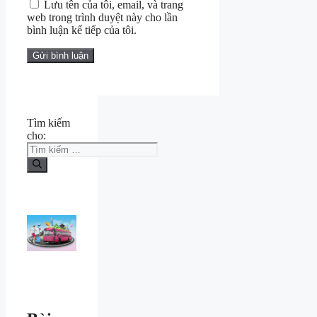
Lưu tên của tôi, email, và trang
web trong trình duyệt này cho lần
bình luận kế tiếp của tôi.
Tìm kiếm
cho: