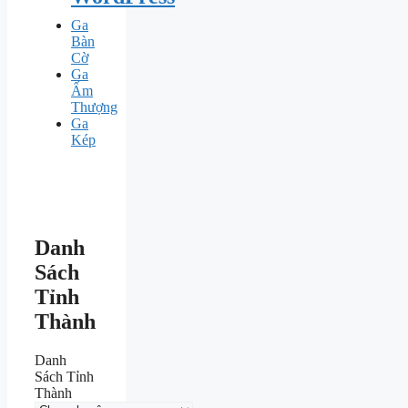
Ga
Bàn
Cờ
Ga
Ấm
Thượng
Ga
Kép
Danh
Sách
Tỉnh
Thành
Danh
Sách Tỉnh
Thành