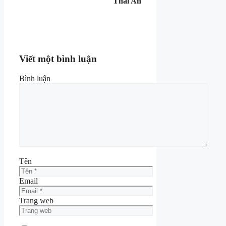
Thái An
Viết một bình luận
Bình luận
Tên
Email
Trang web