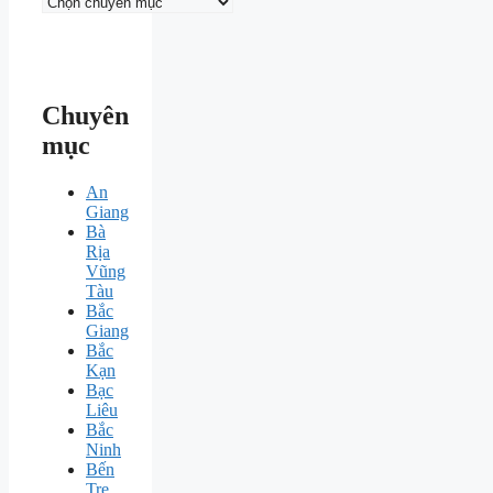
Chuyên
mục
An
Giang
Bà
Rịa
Vũng
Tàu
Bắc
Giang
Bắc
Kạn
Bạc
Liêu
Bắc
Ninh
Bến
Tre