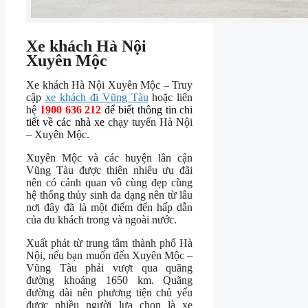
Xe khách Hà Nội
Xuyên Mộc
Xe khách Hà Nội Xuyên Mộc – Truy
cập
xe khách đi Vũng Tàu
hoặc liên
hệ
1900 636 212
để biết thông tin chi
tiết về các nhà xe
chạy tuyến Hà Nội
– Xuyên Mộc.
Xuyên Mộc và các huyện lân cận
Vũng Tàu được thiên nhiêu ưu đãi
nên có cảnh quan vô cùng đẹp cùng
hệ thống thủy sinh đa dạng nên từ lâu
nơi đây đã là một điểm đến hấp dẫn
của du khách trong và ngoài nước.
Xuất phát từ trung tâm thành phố Hà
Nội, nếu bạn muốn đến Xuyên Mộc –
Vũng Tàu phải vượt qua quãng
đường khoảng 1650 km. Quãng
đường dài nên phương tiện chủ yếu
được nhiều người lựa chọn là xe