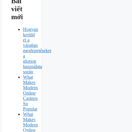
Bài
viết
mới
Hogyan
kerüld
el a
váratlan
meglepetéseket
a
glorion
használata
során
What
Makes
Modern
Online
Casinos
So
Popular
What
Makes
Modern
Online