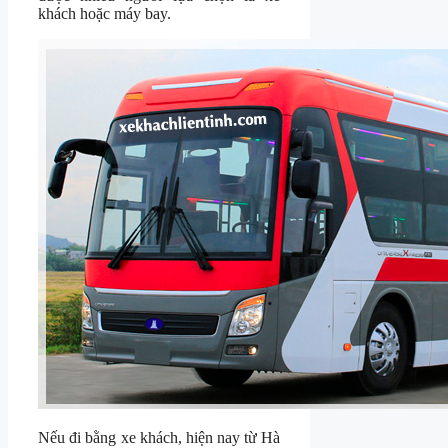
khách hoặc máy bay.
Nếu đi bằng xe khách, hiện nay từ Hà