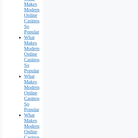
Makes
Modern
Online
Casinos
So
Popular
What
Makes
Modern
Online
Casinos
So
Popular
What
Makes
Modern
Online
Casinos
So
Popular
What
Makes
Modern
Online
Casinos